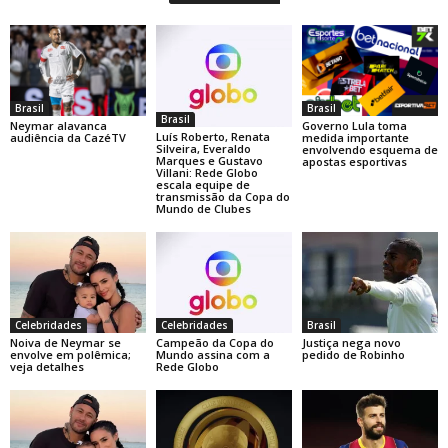
Brasil
Brasil
Brasil
Neymar alavanca
Governo Lula toma
Luís Roberto, Renata
audiência da CazéTV
medida importante
Silveira, Everaldo
envolvendo esquema de
Marques e Gustavo
apostas esportivas
Villani: Rede Globo
escala equipe de
transmissão da Copa do
Mundo de Clubes
Celebridades
Celebridades
Brasil
Noiva de Neymar se
Campeão da Copa do
Justiça nega novo
envolve em polêmica;
Mundo assina com a
pedido de Robinho
veja detalhes
Rede Globo