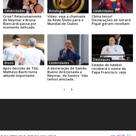
Celebridades
Botafogo
Celebridades
Crise? Relacionamento
Vídeo: veja a chamada
Clima tenso!
de Neymar e Bruna
da Rede Globo para o
Declarações de Gerard
Biancardi passa por
Mundial de Clubes
Piqué geram revoltam
momento delicado
Destaques
Brasil
Celebridades
Estádio de futebol
Após decisão de Tite,
A declaração de Galvão
receberá o nome de
Matheus Bachi toma
Bueno direcionada a
Papa Francisco; veja
atitude importante
Neymar, do Santos: ‘não
temos amizade…’