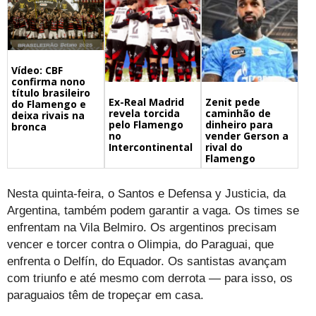
Vídeo: CBF
confirma nono
título brasileiro
Ex-Real Madrid
Zenit pede
do Flamengo e
revela torcida
caminhão de
deixa rivais na
pelo Flamengo
dinheiro para
bronca
no
vender Gerson a
Intercontinental
rival do
Flamengo
Nesta quinta-feira, o Santos e Defensa y Justicia, da
Argentina, também podem garantir a vaga. Os times se
enfrentam na Vila Belmiro. Os argentinos precisam
vencer e torcer contra o Olimpia, do Paraguai, que
enfrenta o Delfín, do Equador. Os santistas avançam
com triunfo e até mesmo com derrota — para isso, os
paraguaios têm de tropeçar em casa.