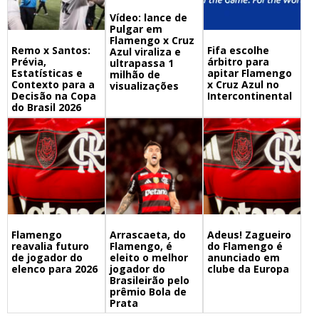
Vídeo: lance de
Pulgar em
Flamengo x Cruz
Remo x Santos:
Fifa escolhe
Azul viraliza e
Prévia,
árbitro para
ultrapassa 1
Estatísticas e
apitar Flamengo
milhão de
Contexto para a
x Cruz Azul no
visualizações
Decisão na Copa
Intercontinental
do Brasil 2026
Flamengo
Arrascaeta, do
Adeus! Zagueiro
reavalia futuro
Flamengo, é
do Flamengo é
de jogador do
eleito o melhor
anunciado em
elenco para 2026
jogador do
clube da Europa
Brasileirão pelo
prêmio Bola de
Prata