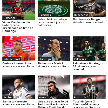
Palmeiras
Fluminense
Flamengo
Vídeo: árbitro rouba a
Fluminense x Bangu:
Vídeo: Danilo manda
cena durante jogo do
vidente crava resultado
forte recado
Palmeiras
direcionado ao time do
Flamengo
Internacional
Flamengo
Palmeiras
Caxias x Internacional:
Flamengo x Maricá:
Palmeiras x Botafogo-
vidente crava resultado
vidente crava resultado
SP: vidente crava
resultado
Santos
Vasco
Atlético-MG
Santos x Noroeste:
Vídeo: a declaração de
Tocantinópolis X
vidente crava resultado
Pedrosa direcionada a
Atlético-MG: vidente
Philippe Coutinho, do
crava o resultado na