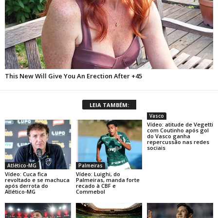
LEIA TAMBÉM:
Vasco
Vídeo: atitude de Vegetti
com Coutinho após gol
do Vasco ganha
repercussão nas redes
sociais
Atlético-MG
Palmeiras
Vídeo: Cuca fica
Vídeo: Luighi, do
revoltado e se machuca
Palmeiras, manda forte
após derrota do
recado à CBF e
Atlético-MG
Commebol