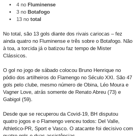
4 no
Fluminense
3 no
Botafogo
13 no
total
No total, são 13 gols diante dos rivais cariocas – fez
ainda quatro no Fluminense e três sobre o Botafogo. Não
à toa, a torcida já o batizou faz tempo de Mister
Clássicos.
O gol no jogo de sábado colocou Bruno Henrique no
pódio dos artilheiros do Flamengo no Século XXI. São 47
gols pelo clube, mesmo número de Obina, Léo Moura e
Vagner Love, atrás somente de Renato Abreu (73) e
Gabigol (59).
Desde que se recuperou da Covid-19, BH disputou
quatro jogos e o Flamengo venceu todos: Del Valle,
Athletico-PR, Sport e Vasco. O atacante foi decisivo com
quatro gols e duas assistências.