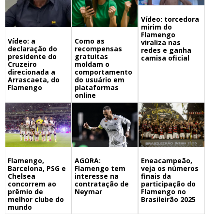
Vídeo: torcedora
mirim do
Flamengo
Vídeo: a
Como as
viraliza nas
declaração do
recompensas
redes e ganha
presidente do
gratuitas
camisa oficial
Cruzeiro
moldam o
direcionada a
comportamento
Arrascaeta, do
do usuário em
Flamengo
plataformas
online
Flamengo,
Eneacampeão,
AGORA:
Barcelona, PSG e
veja os números
Flamengo tem
Chelsea
finais da
interesse na
concorrem ao
participação do
contratação de
prêmio de
Flamengo no
Neymar
melhor clube do
Brasileirão 2025
mundo