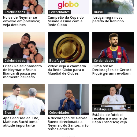
Celebridades
Celebridades
Brasil
Noiva de Neymar se
Campeão da Copa do
Justiça nega novo
envolve em polêmica;
Mundo assina com a
pedido de Robinho
veja detalhes
Rede Globo
Celebridades
Botafogo
Celebridades
Crise? Relacionamento
Vídeo: veja a chamada
Clima tenso!
de Neymar e Bruna
da Rede Globo para o
Declarações de Gerard
Biancardi passa por
Mundial de Clubes
Piqué geram revoltam
momento delicado
Destaques
Brasil
Celebridades
Estádio de futebol
Após decisão de Tite,
A declaração de Galvão
receberá o nome de
Matheus Bachi toma
Bueno direcionada a
Papa Francisco; veja
atitude importante
Neymar, do Santos: ‘não
temos amizade…’