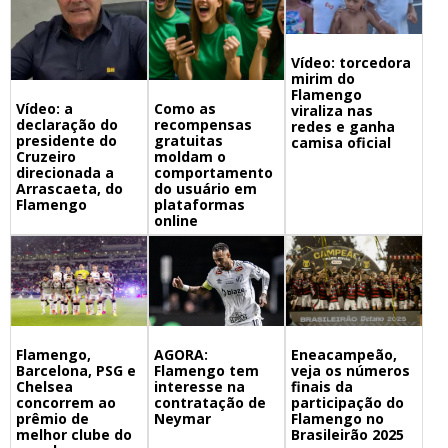
Vídeo: torcedora
mirim do
Flamengo
Vídeo: a
Como as
viraliza nas
declaração do
recompensas
redes e ganha
presidente do
gratuitas
camisa oficial
Cruzeiro
moldam o
direcionada a
comportamento
Arrascaeta, do
do usuário em
Flamengo
plataformas
online
Flamengo,
Eneacampeão,
AGORA:
Barcelona, PSG e
veja os números
Flamengo tem
Chelsea
finais da
interesse na
concorrem ao
participação do
contratação de
prêmio de
Flamengo no
Neymar
melhor clube do
Brasileirão 2025