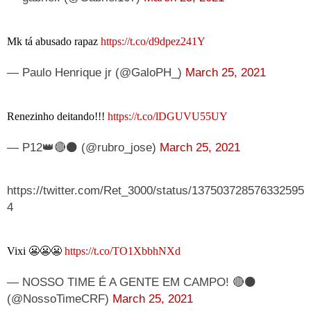
Mk tá abusado rapaz
https://t.co/d9dpez241Y
— Paulo Henrique jr (@GaloPH_)
March 25, 2021
Renezinho deitando!!!
https://t.co/lDGUVU55UY
— P12👑🔴⚫ (@rubro_jose)
March 25, 2021
https://twitter.com/Ret_3000/status/137503728576332595
4
Vixi 😬😬😬
https://t.co/TO1XbbhNXd
— NOSSO TIME É A GENTE EM CAMPO! 🔴⚫
(@NossoTimeCRF)
March 25, 2021