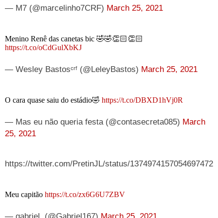
— M7 (@marcelinho7CRF)
March 25, 2021
Menino Renê das canetas bic 🤣🤣👏🏻👏🏻
https://t.co/oCdGulXbKJ
— Wesley Bastosᶜʳᶠ (@LeleyBastos)
March 25, 2021
O cara quase saiu do estádio🤣
https://t.co/DBXD1hVj0R
— Mas eu não queria festa (@contasecreta085)
March
25, 2021
https://twitter.com/PretinJL/status/1374974157054697472
Meu capitão
https://t.co/zx6G6U7ZBV
— gabriel. (@Gabriel167)
March 25, 2021