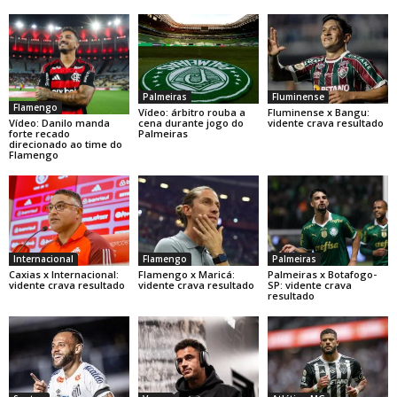
Palmeiras
Fluminense
Flamengo
Vídeo: árbitro rouba a
Fluminense x Bangu:
Vídeo: Danilo manda
cena durante jogo do
vidente crava resultado
forte recado
Palmeiras
direcionado ao time do
Flamengo
Internacional
Flamengo
Palmeiras
Caxias x Internacional:
Flamengo x Maricá:
Palmeiras x Botafogo-
vidente crava resultado
vidente crava resultado
SP: vidente crava
resultado