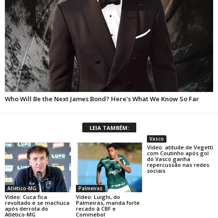
LEIA TAMBÉM:
Vasco
Vídeo: atitude de Vegetti
com Coutinho após gol
do Vasco ganha
repercussão nas redes
sociais
Atlético-MG
Palmeiras
Vídeo: Cuca fica
Vídeo: Luighi, do
revoltado e se machuca
Palmeiras, manda forte
após derrota do
recado à CBF e
Atlético-MG
Commebol