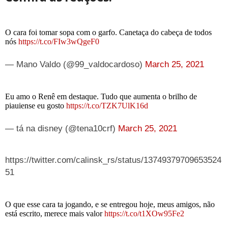
O cara foi tomar sopa com o garfo. Canetaça do cabeça de todos
nós
https://t.co/FIw3wQgeF0
— Mano Valdo (@99_valdocardoso)
March 25, 2021
Eu amo o Renê em destaque. Tudo que aumenta o brilho de
piauiense eu gosto
https://t.co/TZK7UlK16d
— tá na disney (@tena10crf)
March 25, 2021
https://twitter.com/calinsk_rs/status/13749379709653524
51
O que esse cara ta jogando, e se entregou hoje, meus amigos, não
está escrito, merece mais valor
https://t.co/t1XOw95Fe2