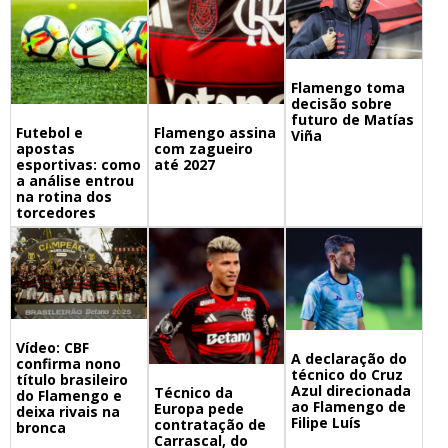
Flamengo toma
decisão sobre
futuro de Matías
Futebol e
Flamengo assina
Viña
apostas
com zagueiro
esportivas: como
até 2027
a análise entrou
na rotina dos
torcedores
Vídeo: CBF
A declaração do
confirma nono
técnico do Cruz
título brasileiro
Azul direcionada
Técnico da
do Flamengo e
ao Flamengo de
Europa pede
deixa rivais na
Filipe Luís
contratação de
bronca
Carrascal, do