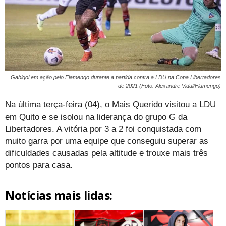
Gabigol em ação pelo Flamengo durante a partida contra a LDU na Copa Libertadores
de 2021 (Foto: Alexandre Vidal/Flamengo)
Na última terça-feira (04), o Mais Querido visitou a LDU
em Quito e se isolou na liderança do grupo G da
Libertadores. A vitória por 3 a 2 foi conquistada com
muito garra por uma equipe que conseguiu superar as
dificuldades causadas pela altitude e trouxe mais três
pontos para casa.
Notícias mais lidas: