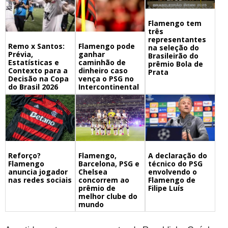
Flamengo tem
três
representantes
Remo x Santos:
Flamengo pode
na seleção do
Prévia,
ganhar
Brasileirão do
Estatísticas e
caminhão de
prêmio Bola de
Contexto para a
dinheiro caso
Prata
Decisão na Copa
vença o PSG no
do Brasil 2026
Intercontinental
Flamengo,
A declaração do
Reforço?
Barcelona, PSG e
técnico do PSG
Flamengo
Chelsea
envolvendo o
anuncia jogador
concorrem ao
Flamengo de
nas redes sociais
prêmio de
Filipe Luís
melhor clube do
mundo