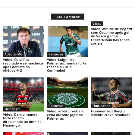
LEIA TAMBÉM:
Vasco
Vídeo: atitude de Vegetti
com Coutinho após gol
do Vasco ganha
repercussão nas redes
sociais
Atlético-MG
Palmeiras
Vídeo: Cuca fica
Vídeo: Luighi, do
revoltado e se machuca
Palmeiras, manda forte
após derrota do
recado à CBF e
Atlético-MG
Commebol
Palmeiras
Fluminense
Flamengo
Vídeo: árbitro rouba a
Fluminense x Bangu:
Vídeo: Danilo manda
cena durante jogo do
vidente crava resultado
forte recado
Palmeiras
direcionado ao time do
Flamengo