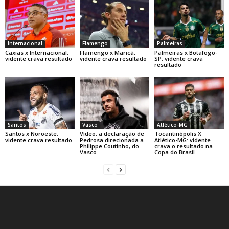
Internacional
Flamengo
Palmeiras
Caxias x Internacional:
Flamengo x Maricá:
Palmeiras x Botafogo-
vidente crava resultado
vidente crava resultado
SP: vidente crava
resultado
Santos
Vasco
Atlético-MG
Santos x Noroeste:
Vídeo: a declaração de
Tocantinópolis X
vidente crava resultado
Pedrosa direcionada a
Atlético-MG: vidente
Philippe Coutinho, do
crava o resultado na
Vasco
Copa do Brasil