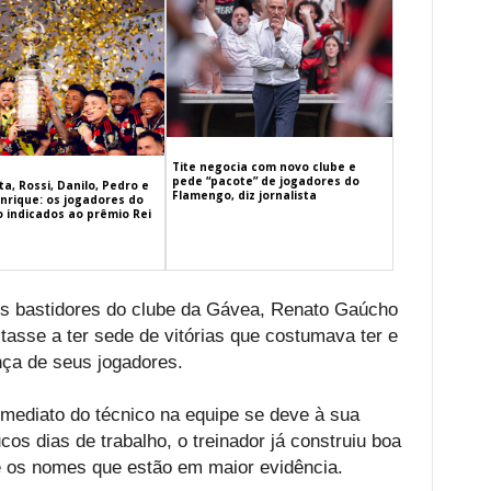
Tite negocia com novo clube e
pede “pacote” de jogadores do
a, Rossi, Danilo, Pedro e
Flamengo, diz jornalista
nrique: os jogadores do
 indicados ao prêmio Rei
os bastidores do clube da Gávea, Renato Gaúcho
tasse a ter sede de vitórias que costumava ter e
nça de seus jogadores.
mediato do técnico na equipe se deve à sua
os dias de trabalho, o treinador já construiu boa
ve os nomes que estão em maior evidência.