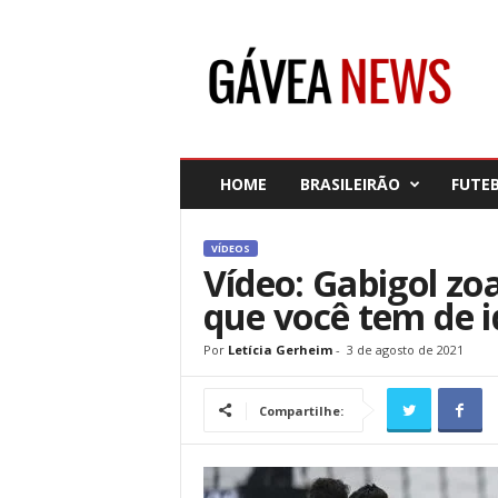
G
á
v
e
a
N
e
HOME
BRASILEIRÃO
FUTE
w
s
VÍDEOS
Vídeo: Gabigol zo
que você tem de i
Por
Letícia Gerheim
-
3 de agosto de 2021
Compartilhe: