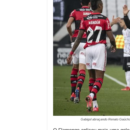
Gabigol abraçando Renato Gaúcho 