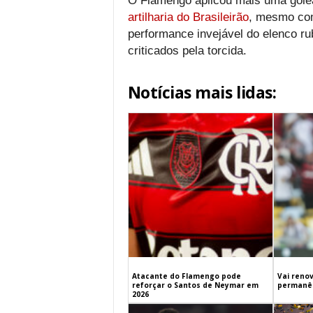
O Flamengo aplicou mais uma gole
artilharia do Brasileirão
, mesmo com
performance invejável do elenco ru
criticados pela torcida.
Notícias mais lidas:
Atacante do Flamengo pode
Vai renov
reforçar o Santos de Neymar em
permanên
2026