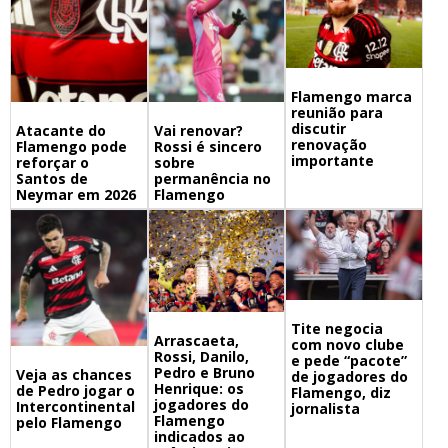
Flamengo marca
reunião para
discutir
Atacante do
Vai renovar?
renovação
Flamengo pode
Rossi é sincero
importante
reforçar o
sobre
Santos de
permanência no
Neymar em 2026
Flamengo
Tite negocia
Arrascaeta,
com novo clube
Rossi, Danilo,
e pede “pacote”
Pedro e Bruno
Veja as chances
de jogadores do
Henrique: os
de Pedro jogar o
Flamengo, diz
jogadores do
Intercontinental
jornalista
Flamengo
pelo Flamengo
indicados ao