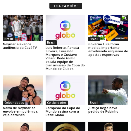
LEIA TAMBÉM:
Brasil
Brasil
Brasil
Neymar alavanca
Governo Lula toma
Luís Roberto, Renata
audiência da CazéTV
medida importante
Silveira, Everaldo
envolvendo esquema de
Marques e Gustavo
apostas esportivas
Villani: Rede Globo
escala equipe de
transmissão da Copa do
Mundo de Clubes
Celebridades
Celebridades
Brasil
Noiva de Neymar se
Campeão da Copa do
Justiça nega novo
envolve em polêmica;
Mundo assina com a
pedido de Robinho
veja detalhes
Rede Globo