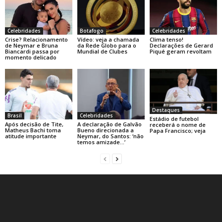
Celebridades
Botafogo
Celebridades
Crise? Relacionamento
Vídeo: veja a chamada
Clima tenso!
de Neymar e Bruna
da Rede Globo para o
Declarações de Gerard
Biancardi passa por
Mundial de Clubes
Piqué geram revoltam
momento delicado
Destaques
Brasil
Celebridades
Estádio de futebol
Após decisão de Tite,
A declaração de Galvão
receberá o nome de
Matheus Bachi toma
Bueno direcionada a
Papa Francisco; veja
atitude importante
Neymar, do Santos: ‘não
temos amizade…’