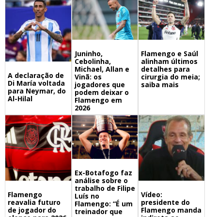
Juninho,
Flamengo e Saúl
Cebolinha,
alinham últimos
Michael, Allan e
detalhes para
A declaração de
Vinã: os
cirurgia do meia;
Di María voltada
jogadores que
saiba mais
para Neymar, do
podem deixar o
Al-Hilal
Flamengo em
2026
Ex-Botafogo faz
análise sobre o
trabalho de Filipe
Flamengo
Vídeo:
Luís no
reavalia futuro
presidente do
Flamengo: “É um
de jogador do
Flamengo manda
treinador que