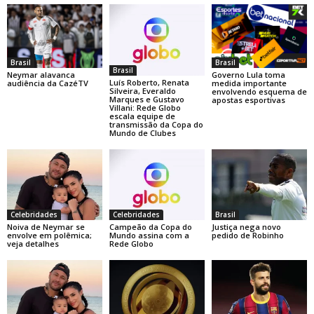
Brasil
Brasil
Brasil
Neymar alavanca
Governo Lula toma
Luís Roberto, Renata
audiência da CazéTV
medida importante
Silveira, Everaldo
envolvendo esquema de
Marques e Gustavo
apostas esportivas
Villani: Rede Globo
escala equipe de
transmissão da Copa do
Mundo de Clubes
Celebridades
Celebridades
Brasil
Noiva de Neymar se
Campeão da Copa do
Justiça nega novo
envolve em polêmica;
Mundo assina com a
pedido de Robinho
veja detalhes
Rede Globo