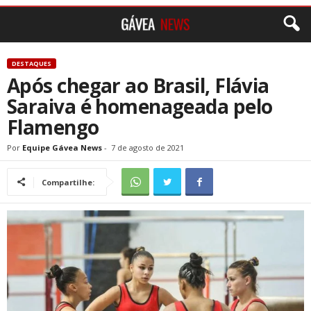
DESTAQUES
Após chegar ao Brasil, Flávia
Saraiva é homenageada pelo
Flamengo
Por
Equipe Gávea News
-
7 de agosto de 2021
Compartilhe: