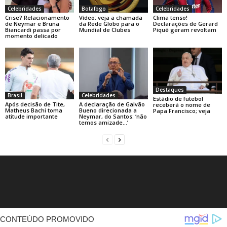
Celebridades
Botafogo
Celebridades
Crise? Relacionamento
Vídeo: veja a chamada
Clima tenso!
de Neymar e Bruna
da Rede Globo para o
Declarações de Gerard
Biancardi passa por
Mundial de Clubes
Piqué geram revoltam
momento delicado
Destaques
Brasil
Celebridades
Estádio de futebol
Após decisão de Tite,
A declaração de Galvão
receberá o nome de
Matheus Bachi toma
Bueno direcionada a
Papa Francisco; veja
atitude importante
Neymar, do Santos: ‘não
temos amizade…’