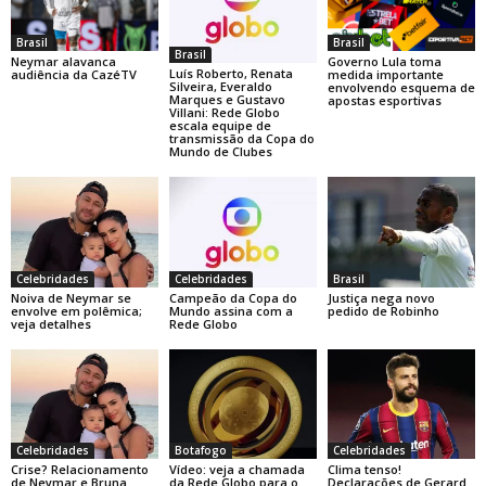
Brasil
Brasil
Brasil
Neymar alavanca
Governo Lula toma
Luís Roberto, Renata
audiência da CazéTV
medida importante
Silveira, Everaldo
envolvendo esquema de
Marques e Gustavo
apostas esportivas
Villani: Rede Globo
escala equipe de
transmissão da Copa do
Mundo de Clubes
Celebridades
Celebridades
Brasil
Noiva de Neymar se
Campeão da Copa do
Justiça nega novo
envolve em polêmica;
Mundo assina com a
pedido de Robinho
veja detalhes
Rede Globo
Celebridades
Botafogo
Celebridades
Crise? Relacionamento
Vídeo: veja a chamada
Clima tenso!
de Neymar e Bruna
da Rede Globo para o
Declarações de Gerard