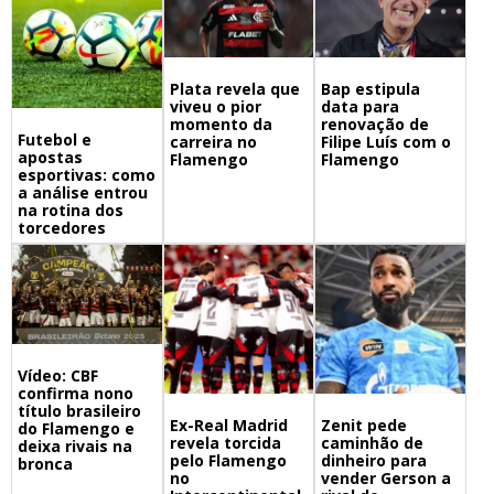
Bap estipula
Plata revela que
data para
viveu o pior
renovação de
momento da
Futebol e
Filipe Luís com o
carreira no
apostas
Flamengo
Flamengo
esportivas: como
a análise entrou
na rotina dos
torcedores
Vídeo: CBF
confirma nono
título brasileiro
Ex-Real Madrid
Zenit pede
do Flamengo e
revela torcida
caminhão de
deixa rivais na
pelo Flamengo
dinheiro para
bronca
no
vender Gerson a