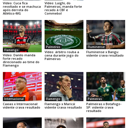
Vídeo: Cuca fica
Vídeo: Luighi, do
revoltado e se machuca
Palmeiras, manda forte
após derrota do
recado à CBF e
Atlético-MG
Commebol
Palmeiras
Fluminense
Flamengo
Vídeo: árbitro rouba a
Fluminense x Bangu:
Vídeo: Danilo manda
cena durante jogo do
vidente crava resultado
forte recado
Palmeiras
direcionado ao time do
Flamengo
Internacional
Flamengo
Palmeiras
Caxias x Internacional:
Flamengo x Maricá:
Palmeiras x Botafogo-
vidente crava resultado
vidente crava resultado
SP: vidente crava
resultado