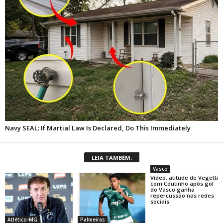
LEIA TAMBÉM:
Vasco
Vídeo: atitude de Vegetti
com Coutinho após gol
do Vasco ganha
repercussão nas redes
sociais
Atlético-MG
Palmeiras