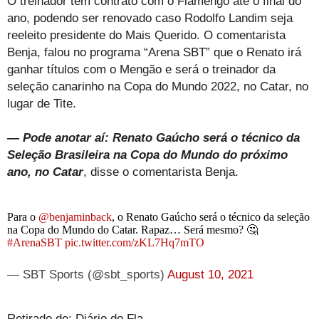
O treinador tem contrato com o Flamengo até o final do
ano, podendo ser renovado caso Rodolfo Landim seja
reeleito presidente do Mais Querido. O comentarista
Benja, falou no programa “Arena SBT” que o Renato irá
ganhar títulos com o Mengão e será o treinador da
seleção canarinho na Copa do Mundo 2022, no Catar, no
lugar de Tite.
— Pode anotar aí: Renato Gaúcho será o técnico da
Seleção Brasileira na Copa do Mundo do próximo
ano, no Catar
, disse o comentarista Benja.
Para o
@benjaminback
, o Renato Gaúcho será o técnico da seleção
na Copa do Mundo do Catar. Rapaz… Será mesmo? 🤔
#ArenaSBT
pic.twitter.com/zKL7Hq7mTO
— SBT Sports (@sbt_sports)
August 10, 2021
Retirado de: Diário do Fla