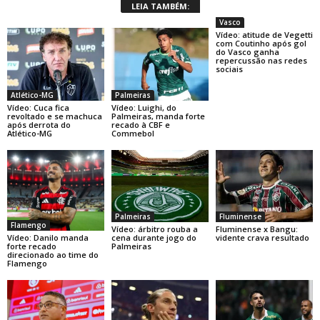
LEIA TAMBÉM:
Vasco
Vídeo: atitude de Vegetti
com Coutinho após gol
do Vasco ganha
repercussão nas redes
sociais
Atlético-MG
Palmeiras
Vídeo: Cuca fica
Vídeo: Luighi, do
revoltado e se machuca
Palmeiras, manda forte
após derrota do
recado à CBF e
Atlético-MG
Commebol
Palmeiras
Fluminense
Flamengo
Vídeo: árbitro rouba a
Fluminense x Bangu:
Vídeo: Danilo manda
cena durante jogo do
vidente crava resultado
forte recado
Palmeiras
direcionado ao time do
Flamengo