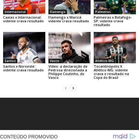
Internacional
Flamengo
Palmeiras
Caxias x Internacional:
Flamengo x Maricá:
Palmeiras x Botafogo-
vidente crava resultado
vidente crava resultado
SP: vidente crava
resultado
Santos
Vasco
Atlético-MG
Santos x Noroeste:
Vídeo: a declaração de
Tocantinópolis X
vidente crava resultado
Pedrosa direcionada a
Atlético-MG: vidente
Philippe Coutinho, do
crava o resultado na
Vasco
Copa do Brasil