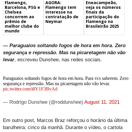
Flamengo,
Eneacampeão,
AGORA:
Barcelona, PSG e
veja os números
Flamengo tem
Chelsea
finais da
interesse na
concorrem ao
participação do
contratação de
prêmio de
Flamengo no
Neymar
melhor clube do
Brasileirão 2025
mundo
— Paraguaios soltando fogos de hora em hora. Zero
segurança e repressão. Mas na picaretagem não vão
levar
, escreveu Dunshee, nas redes sociais.
Paraguaios soltando fogos de hora em hora. Para vcs saberem. Zero
segurança e repressão. Mas na picaretagem não vão levar.
pic.twitter.com/i8Y1F3BvAd
— Rodrigo Dunshee (@roddunshee)
August 11, 2021
Em outro post, Marcos Braz reforçou o horário da última
barulheira: cinco da manhã. Durante o vídeo, o cartola