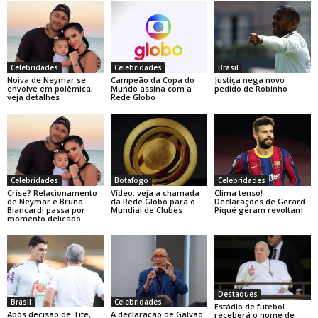
Celebridades
Celebridades
Brasil
Noiva de Neymar se
Campeão da Copa do
Justiça nega novo
envolve em polêmica;
Mundo assina com a
pedido de Robinho
veja detalhes
Rede Globo
Celebridades
Botafogo
Celebridades
Crise? Relacionamento
Vídeo: veja a chamada
Clima tenso!
de Neymar e Bruna
da Rede Globo para o
Declarações de Gerard
Biancardi passa por
Mundial de Clubes
Piqué geram revoltam
momento delicado
Destaques
Brasil
Celebridades
Estádio de futebol
Após decisão de Tite,
A declaração de Galvão
receberá o nome de