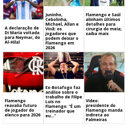
Juninho,
Flamengo e Saúl
Cebolinha,
alinham últimos
Michael, Allan e
detalhes para
A declaração de
Vinã: os
cirurgia do meia;
Di María voltada
jogadores que
saiba mais
para Neymar, do
podem deixar o
Al-Hilal
Flamengo em
2026
Ex-Botafogo faz
análise sobre o
trabalho de Filipe
Flamengo
Vídeo:
Luís no
reavalia futuro
presidente do
Flamengo: “É um
de jogador do
Flamengo manda
treinador que
elenco para 2026
indireta ao
eu…”
Palmeiras