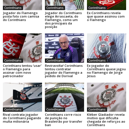
Corinthians
Corinthians
Corinthians
Jogador do Flamengo
Jogador do Corinthians
Ex-Corinthians revela
posta foto com camisa
elege Arrascaeta, do
que quase assinou com
do Corinthians
Flamengo, como um
o Flamengo
dos principais da
posição
Corinthians
Corinthians
Corinthians
Corinthians tentou ‘usar’
Reviravolta! Corinthians
Ex-jogador do
o Flamengo para
tentou contratar
Corinthians quase jogou
assinar com novo
jogador do Flamengo a
no Flamengo de Jorge
patrocinador
pedido de Dorival
Jesus
Corinthians
Corinthians
Corinthians
Rival contrata jogador
Corinthians corre risco
Kléber Gladiador revela
do Corinthians pagando
de punição no
motivo que dificulta
multa milionária
Brasileirão por transfer
chegada de reforços ao
ban
Corinthians