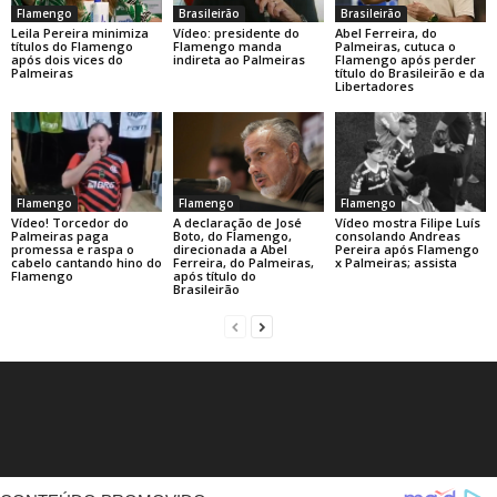
Flamengo
Brasileirão
Brasileirão
Leila Pereira minimiza
Vídeo: presidente do
Abel Ferreira, do
títulos do Flamengo
Flamengo manda
Palmeiras, cutuca o
após dois vices do
indireta ao Palmeiras
Flamengo após perder
Palmeiras
título do Brasileirão e da
Libertadores
Flamengo
Flamengo
Flamengo
A declaração de José
Vídeo! Torcedor do
Vídeo mostra Filipe Luís
Boto, do Flamengo,
Palmeiras paga
consolando Andreas
direcionada a Abel
promessa e raspa o
Pereira após Flamengo
Ferreira, do Palmeiras,
cabelo cantando hino do
x Palmeiras; assista
após título do
Flamengo
Brasileirão