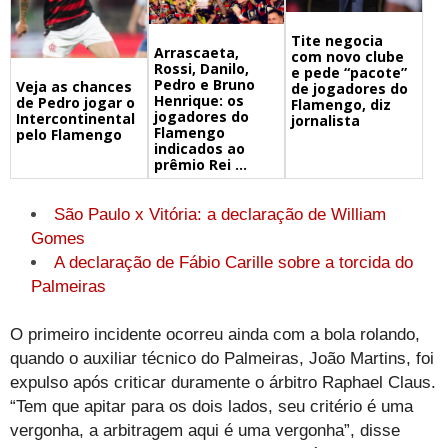
Tite negocia
Arrascaeta,
com novo clube
Rossi, Danilo,
e pede “pacote”
Pedro e Bruno
Veja as chances
de jogadores do
Henrique: os
de Pedro jogar o
Flamengo, diz
jogadores do
Intercontinental
jornalista
Flamengo
pelo Flamengo
indicados ao
prêmio Rei ...
São Paulo x Vitória: a declaração de William
Gomes
A declaração de Fábio Carille sobre a torcida do
Palmeiras
O primeiro incidente ocorreu ainda com a bola rolando,
quando o auxiliar técnico do Palmeiras, João Martins, foi
expulso após criticar duramente o árbitro Raphael Claus.
“Tem que apitar para os dois lados, seu critério é uma
vergonha, a arbitragem aqui é uma vergonha”, disse