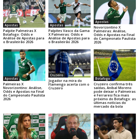
Apostas
Apostas
Apostas
Novorizontino X
Palpite Palmeiras X
Palpites Vasco da Gama
Palmeiras: Análise,
Botafogo: Odds e
X Palmeiras: Odds e
Odds e Apostas na Final
Análise de Apostas para
Análise de Apostas para
do Campeonato Paulista
o Brasileirão 2026
o Brasileirão 2026
2026
Cruzeiro
Botafogo
Apostas
Jogador na mira do
Cruzeiro confirma três
Palmeiras X
Flamengo acerta com o
saídas, Aníbal Moreno
Novorizontino: Análise,
Cruzeiro
pode deixar o Palmeiras
Odds e Apostas na Final
e Ferraresi fica mais
do Campeonato Paulista
próximo do Botafogo: as
2026
últimas notícias do
mercado da bola