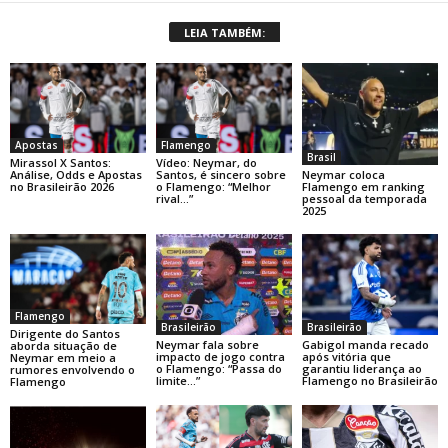
LEIA TAMBÉM:
Apostas
Flamengo
Brasil
Mirassol X Santos:
Vídeo: Neymar, do
Neymar coloca
Análise, Odds e Apostas
Santos, é sincero sobre
Flamengo em ranking
no Brasileirão 2026
o Flamengo: “Melhor
pessoal da temporada
rival…”
2025
Flamengo
Brasileirão
Brasileirão
Dirigente do Santos
Neymar fala sobre
Gabigol manda recado
aborda situação de
impacto de jogo contra
após vitória que
Neymar em meio a
o Flamengo: “Passa do
garantiu liderança ao
rumores envolvendo o
limite…”
Flamengo no Brasileirão
Flamengo