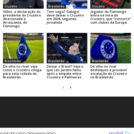
Cruzeiro
Brasileirão
Cruzeiro
Vídeo: a declaração do
Tem vaga? Gabigol
Jogador do Flamengo
presidente do Cruzeiro
deve deixar o Cruzeiro
entra na mira do
direcionada a
em 2026, segundo
Cruzeiro, que “concorre”
Arrascaeta, do
jornalista
com clubes da Europa
Flamengo
Brasileirão
Brasileirão
Brasileirão
De olho no rival: veja
Deixar o Brasil? Veja o
De olho no rival:
como o Cruzeiro chega
que Léo Jardim falou
desfalques e provável
para esta rodada do
após o empate entre
escalação do Cruzeiro
Brasileirão
Cruzeiro e Palmeiras
no Brasileirão