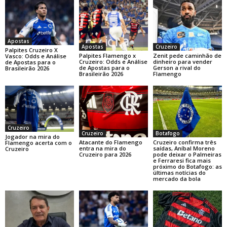
Apostas
Apostas
Cruzeiro
Palpites Cruzeiro X
Palpites Flamengo x
Zenit pede caminhão de
Vasco: Odds e Análise
Cruzeiro: Odds e Análise
dinheiro para vender
de Apostas para o
de Apostas para o
Gerson a rival do
Brasileirão 2026
Brasileirão 2026
Flamengo
Cruzeiro
Cruzeiro
Botafogo
Jogador na mira do
Atacante do Flamengo
Cruzeiro confirma três
Flamengo acerta com o
entra na mira do
saídas, Aníbal Moreno
Cruzeiro
Cruzeiro para 2026
pode deixar o Palmeiras
e Ferraresi fica mais
próximo do Botafogo: as
últimas notícias do
mercado da bola