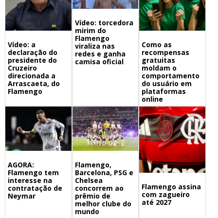
Vídeo: torcedora
mirim do
Flamengo
Vídeo: a
Como as
viraliza nas
declaração do
recompensas
redes e ganha
presidente do
gratuitas
camisa oficial
Cruzeiro
moldam o
direcionada a
comportamento
Arrascaeta, do
do usuário em
Flamengo
plataformas
online
Flamengo,
AGORA:
Barcelona, PSG e
Flamengo tem
Chelsea
interesse na
Flamengo assina
concorrem ao
contratação de
com zagueiro
prêmio de
Neymar
até 2027
melhor clube do
mundo