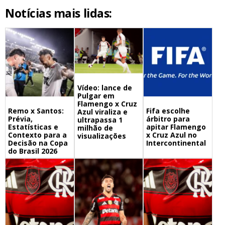
Notícias mais lidas:
Vídeo: lance de
Pulgar em
Flamengo x Cruz
Remo x Santos:
Fifa escolhe
Azul viraliza e
Prévia,
árbitro para
ultrapassa 1
Estatísticas e
apitar Flamengo
milhão de
Contexto para a
x Cruz Azul no
visualizações
Decisão na Copa
Intercontinental
do Brasil 2026