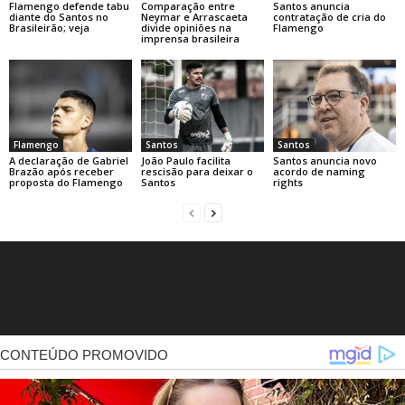
Flamengo defende tabu
Comparação entre
Santos anuncia
diante do Santos no
Neymar e Arrascaeta
contratação de cria do
Brasileirão; veja
divide opiniões na
Flamengo
imprensa brasileira
Flamengo
Santos
Santos
A declaração de Gabriel
João Paulo facilita
Santos anuncia novo
Brazão após receber
rescisão para deixar o
acordo de naming
proposta do Flamengo
Santos
rights