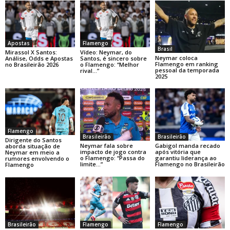
Apostas
Flamengo
Brasil
Mirassol X Santos:
Vídeo: Neymar, do
Neymar coloca
Análise, Odds e Apostas
Santos, é sincero sobre
Flamengo em ranking
no Brasileirão 2026
o Flamengo: “Melhor
pessoal da temporada
rival…”
2025
Flamengo
Brasileirão
Brasileirão
Dirigente do Santos
Neymar fala sobre
Gabigol manda recado
aborda situação de
impacto de jogo contra
após vitória que
Neymar em meio a
o Flamengo: “Passa do
garantiu liderança ao
rumores envolvendo o
limite…”
Flamengo no Brasileirão
Flamengo
Brasileirão
Flamengo
Flamengo