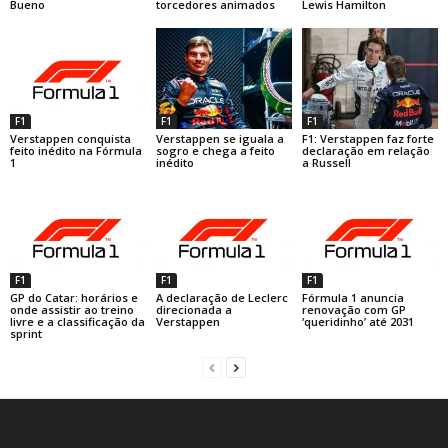
Bueno
torcedores animados
Lewis Hamilton
F1
F1
F1
Verstappen conquista
Verstappen se iguala a
F1: Verstappen faz forte
feito inédito na Fórmula
sogro e chega a feito
declaração em relação
1
inédito
a Russell
F1
F1
F1
GP do Catar: horários e
A declaração de Leclerc
Fórmula 1 anuncia
onde assistir ao treino
direcionada a
renovação com GP
livre e a classificação da
Verstappen
‘queridinho’ até 2031
sprint