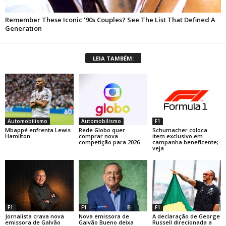
LEIA TAMBÉM:
Automobilismo
Automobilismo
F1
Mbappé enfrenta Lewis
Rede Globo quer
Schumacher coloca
Hamilton
comprar nova
item exclusivo em
competição para 2026
campanha beneficente;
veja
F1
F1
F1
Jornalista crava nova
Nova emissora de
A declaração de George
emissora de Galvão
Galvão Bueno deixa
Russell direcionada a