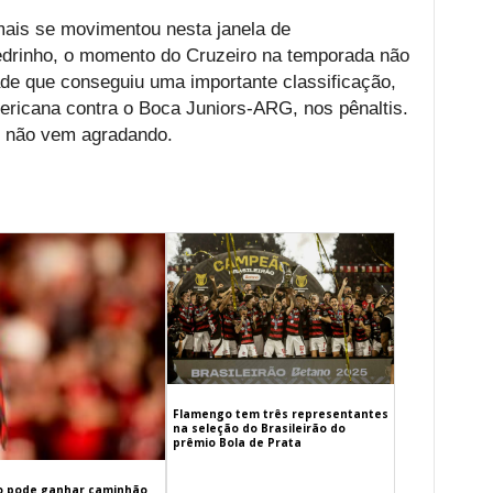
is se movimentou nesta janela de
edrinho, o momento do Cruzeiro na temporada não
e que conseguiu uma importante classificação,
ericana contra o Boca Juniors-ARG, nos pênaltis.
e não vem agradando.
Flamengo tem três representantes
na seleção do Brasileirão do
prêmio Bola de Prata
 pode ganhar caminhão