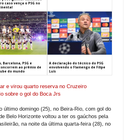
iro caso vença o PSG no
inental
, Barcelona, PSG e
A declaração do técnico do PSG
concorrem ao prêmio de
envolvendo o Flamengo de Filipe
lube do mundo
Luís
ar e virou quarto reserva no Cruzeiro
io sobre o gol do Boca Jrs
o último domingo (25), no Beira-Rio, com gol do
de Belo Horizonte voltou a ter os gaúchos pela
sileirão, na noite da última quarta-feira (28), no