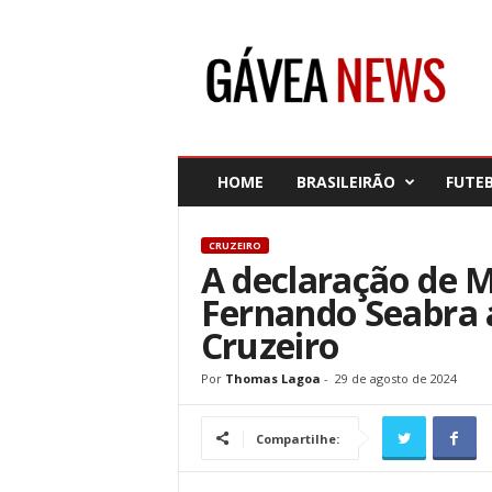
G
á
v
e
a
N
e
HOME
BRASILEIRÃO
FUTE
w
s
CRUZEIRO
A declaração de 
Fernando Seabra 
Cruzeiro
Por
Thomas Lagoa
-
29 de agosto de 2024
Compartilhe: