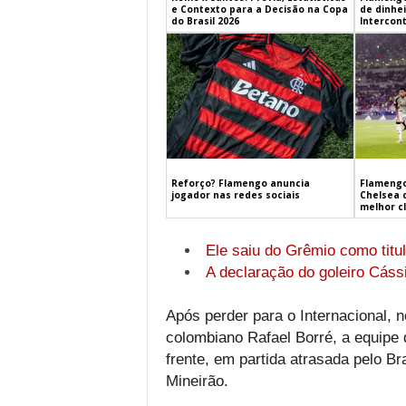
e Contexto para a Decisão na Copa
de dinhe
do Brasil 2026
Intercont
Flamengo
Reforço? Flamengo anuncia
Chelsea 
jogador nas redes sociais
melhor c
Ele saiu do Grêmio como titul
A declaração do goleiro Cáss
Após perder para o Internacional, n
colombiano Rafael Borré, a equipe 
frente, em partida atrasada pelo Bra
Mineirão.