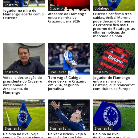
Cruzeiro
Cruzeiro
Botafogo
Jogador na mira do
Atacante do Flamengo
Cruzeiro confirma três
Flamengo acerta com o
entra na mira do
saídas, Aníbal Moreno
Cruzeiro
Cruzeiro para 2026
pode deixar o Palmeiras
e Ferraresi fica mais
próximo do Botafogo: as
últimas notícias do
mercado da bola
Cruzeiro
Brasileirão
Cruzeiro
Vídeo: a declaração do
Tem vaga? Gabigol
Jogador do Flamengo
presidente do Cruzeiro
deve deixar o Cruzeiro
entra na mira do
direcionada a
em 2026, segundo
Cruzeiro, que “concorre”
Arrascaeta, do
jornalista
com clubes da Europa
Flamengo
Brasileirão
Brasileirão
Brasileirão
De olho no rival: veja
Deixar o Brasil? Veja o
De olho no rival:
como o Cruzeiro chega
que Léo Jardim falou
desfalques e provável