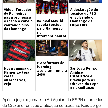
A declaração do
Vídeo! Torcedor
técnico do PSG
do Palmeiras
envolvendo o
paga promessa
Ex-Real Madrid
Flamengo de
e raspa o cabelo
revela torcida
Filipe Luís
cantando hino
pelo Flamengo
do Flamengo
no
Intercontinental
Plataformas de
iGaming
Nova camisa do
Santos x Remo:
aceleram rumo a
Flamengo terá
Análise
2030
cores
Estatística e
alternativas;
Prévia para as
veja
Oitavas da Copa
do Brasil 2026
Após o jogo, o jornalista Ari Aguiar, da ESPN e torcedor
do Cruzeiro, criticou a atuação do atacante Kaio Jorge