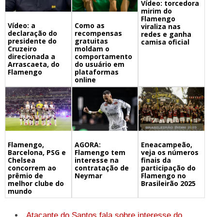
Vídeo: torcedora
mirim do
Flamengo
Vídeo: a
Como as
viraliza nas
declaração do
recompensas
redes e ganha
presidente do
gratuitas
camisa oficial
Cruzeiro
moldam o
direcionada a
comportamento
Arrascaeta, do
do usuário em
Flamengo
plataformas
online
Flamengo,
Eneacampeão,
AGORA:
Barcelona, PSG e
veja os números
Flamengo tem
Chelsea
finais da
interesse na
concorrem ao
participação do
contratação de
prêmio de
Flamengo no
Neymar
melhor clube do
Brasileirão 2025
mundo
Atacante do Santos fala sobre interesse do