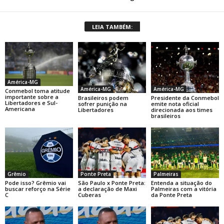
LEIA TAMBÉM:
América-MG
América-MG
América-MG
Conmebol toma atitude
importante sobre a
Brasileiros podem
Presidente da Conmebol
Libertadores e Sul-
sofrer punição na
emite nota oficial
Americana
Libertadores
direcionada aos times
brasileiros
Grêmio
Ponte Preta
Palmeiras
Pode isso? Grêmio vai
São Paulo x Ponte Preta:
Entenda a situação do
buscar reforço na Série
a declaração de Maxi
Palmeiras com a vitória
C
Cuberas
da Ponte Preta