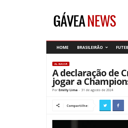
G
á
v
e
a
N
e
HOME
BRASILEIRÃO
FUTE
w
s
AL-NASSR
A declaração de C
jogar a Champio
Por
Emilly Lima
-
31 de agosto de 2024
Compartilhe: