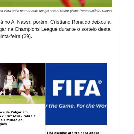
do vibra após marcar mais um gol pelo Al Nassr (Foto: Reprodução/Al Nassr)
á no Al Nassr, porém, Cristiano Ronaldo deixou a
jogar na Champions League durante o sorteio desta
nta-feira (29).
ance de Pulgar em
x Cruz Azul viraliza e
sa 1 milhão de
ações
Fifa escolhe árbitro para apitar