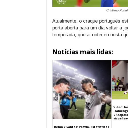
Cristiano Ronal
Atualmente, o craque português est
porta aberta para um dia voltar a 
temporada, que aconteceu nesta qui
Notícias mais lidas:
Vídeo: l
Flamengo 
ultrapas
visualiz
Remo x Santos: Prévia, Estatísticas