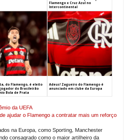
Flamengo x Cruz Azul no
Intercontinental
a, do Flamengo, é eleito
Adeus! Zagueiro do Flamengo é
jogador do Brasileirão
anunciado em clube da Europa
mio Bola de Prata
rêmio da UEFA
de ajudar o Flamengo a contratar mais um reforço
ados na Europa, como Sporting, Manchester
ndo consagrado como o maior artilheiro da