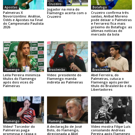
Cruzeiro
Botafogo
Apostas
Jogador na mira do
Cruzeiro confirma três
Palmeiras X
Flamengo acerta com o
saídas, Aníbal Moreno
Novorizontino: Análise,
Cruzeiro
pode deixar o Palmeiras
Odds e Apostas na Final
e Ferraresi fica mais
do Campeonato Paulista
próximo do Botafogo: as
2026
últimas notícias do
mercado da bola
Flamengo
Brasileirão
Brasileirão
Leila Pereira minimiza
Vídeo: presidente do
Abel Ferreira, do
títulos do Flamengo
Flamengo manda
Palmeiras, cutuca o
após dois vices do
indireta ao Palmeiras
Flamengo após perder
Palmeiras
título do Brasileirão e da
Libertadores
Flamengo
Flamengo
Flamengo
A declaração de José
Vídeo! Torcedor do
Vídeo mostra Filipe Luís
Boto, do Flamengo,
Palmeiras paga
consolando Andreas
direcionada a Abel
promessa e raspa o
Pereira após Flamengo