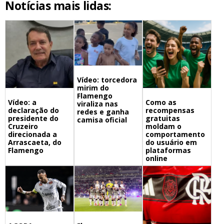
Notícias mais lidas:
Vídeo: torcedora
mirim do
Flamengo
Vídeo: a
Como as
viraliza nas
declaração do
recompensas
redes e ganha
presidente do
gratuitas
camisa oficial
Cruzeiro
moldam o
direcionada a
comportamento
Arrascaeta, do
do usuário em
Flamengo
plataformas
online