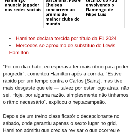
Barcelona, PSG e
técnico do PSG
Flamengo
Chelsea
envolvendo o
anuncia jogador
concorrem ao
Flamengo de
nas redes sociais
prêmio de
Filipe Luís
melhor clube do
mundo
Hamilton declara torcida por título da F1 2024
Mercedes se aproxima de substituo de Lewis
Hamilton
“Foi um dia chato, eu esperava ter mais ritmo para poder
progredir”, comentou Hamilton após a corrida. “Estive
rápido por um tempo contra o Carlos [Sainz], mas tive
mais desgaste que ele — talvez por estar logo atrás, não
sei. Hoje, por alguma razão, simplesmente não tínhamos
o ritmo necessário”, explicou o heptacampeão.
Depois de um treino classificatório decepcionante no
sábado, onde garantiu apenas o sexto lugar no grid,
Hamilton admitiu que precisa revisar o que ocorreu e