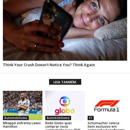
LEIA TAMBÉM:
Automobilismo
Automobilismo
F1
Mbappé enfrenta Lewis
Rede Globo quer
Schumacher coloca
Hamilton
comprar nova
item exclusivo em
competição para 2026
campanha beneficente;