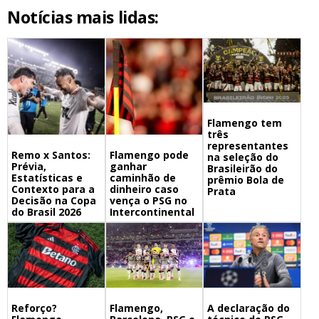
Notícias mais lidas:
Flamengo tem
três
representantes
Remo x Santos:
Flamengo pode
na seleção do
Prévia,
ganhar
Brasileirão do
Estatísticas e
caminhão de
prêmio Bola de
Contexto para a
dinheiro caso
Prata
Decisão na Copa
vença o PSG no
do Brasil 2026
Intercontinental
Flamengo,
A declaração do
Reforço?