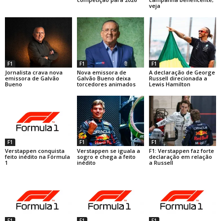
veja
F1
F1
F1
Jornalista crava nova
Nova emissora de
A declaração de George
emissora de Galvão
Galvão Bueno deixa
Russell direcionada a
Bueno
torcedores animados
Lewis Hamilton
F1
F1
F1
Verstappen conquista
Verstappen se iguala a
F1: Verstappen faz forte
feito inédito na Fórmula
sogro e chega a feito
declaração em relação
1
inédito
a Russell
F1
F1
F1