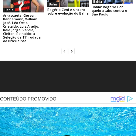
Bahia
Bahia
Bahia: Rogério Ceni
Rogério Ceni é sincero
Bahia
quebra tabu contra o
sobre evolução do Bahia
São Paulo
Arrascaeta, Gerson,
Kannemann, William
José, Léo Ortiz,
Cristaldo, Luiz Araújo,
Kaio Jorge, Varela,
Cleiton, Reinaldo: a
Seleção da 11ª rodada
do Brasileirão