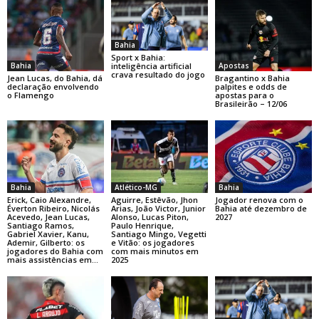
Bahia
Sport x Bahia:
Bahia
Apostas
inteligência artificial
crava resultado do jogo
Jean Lucas, do Bahia, dá
Bragantino x Bahia
declaração envolvendo
palpites e odds de
o Flamengo
apostas para o
Brasileirão – 12/06
Bahia
Atlético-MG
Bahia
Erick, Caio Alexandre,
Aguirre, Estêvão, Jhon
Jogador renova com o
Éverton Ribeiro, Nicolás
Arias, João Victor, Junior
Bahia até dezembro de
Acevedo, Jean Lucas,
Alonso, Lucas Piton,
2027
Santiago Ramos,
Paulo Henrique,
Gabriel Xavier, Kanu,
Santiago Mingo, Vegetti
Ademir, Gilberto: os
e Vitão: os jogadores
jogadores do Bahia com
com mais minutos em
mais assistências em...
2025