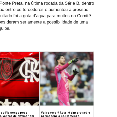
Ponte Preta, na última rodada da Série B, dentro
ação entre os torcedores e aumentou a pressão
sultado foi a gota d’água para muitos no Comitê
onsideram seriamente a possibilidade de uma
uipe.
 do Flamengo pode
Vai renovar? Rossi é sincero sobre
 o Santos de Neymar em
permanência no Flamengo