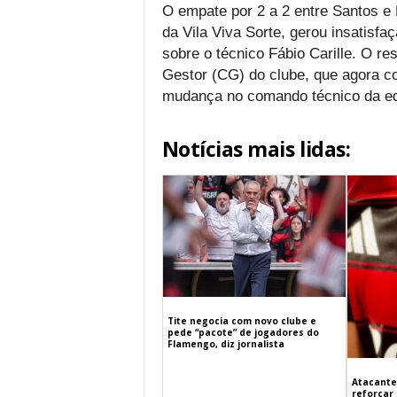
O empate por 2 a 2 entre Santos e 
da Vila Viva Sorte, gerou insatisf
sobre o técnico Fábio Carille. O re
Gestor (CG) do clube, que agora c
mudança no comando técnico da eq
Notícias mais lidas:
Tite negocia com novo clube e
pede “pacote” de jogadores do
Flamengo, diz jornalista
Atacante
reforçar