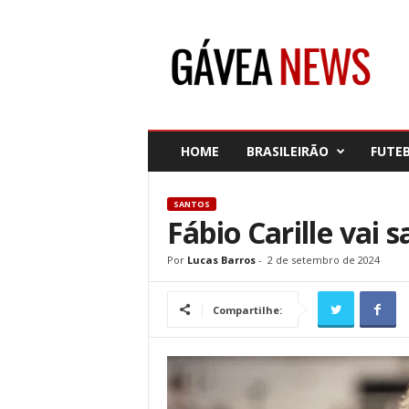
G
á
v
e
a
N
e
HOME
BRASILEIRÃO
FUTE
w
s
SANTOS
Fábio Carille vai 
Por
Lucas Barros
-
2 de setembro de 2024
Compartilhe: