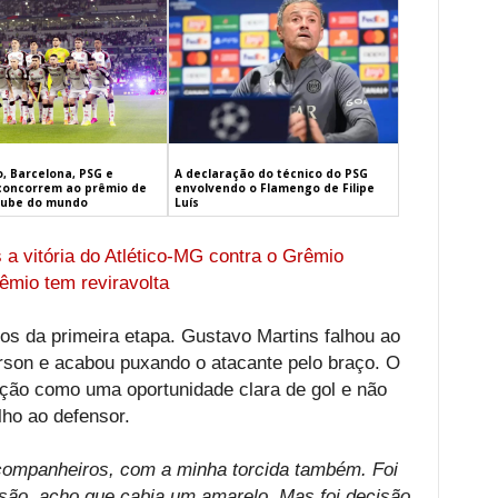
, Barcelona, PSG e
A declaração do técnico do PSG
concorrem ao prêmio de
envolvendo o Flamengo de Filipe
lube do mundo
Luís
a vitória do Atlético-MG contra o Grêmio
êmio tem reviravolta
os da primeira etapa. Gustavo Martins falhou ao
rson e acabou puxando o atacante pelo braço. O
ação como uma oportunidade clara de gol e não
ho ao defensor.
ompanheiros, com a minha torcida também. Foi
lsão, acho que cabia um amarelo. Mas foi decisão