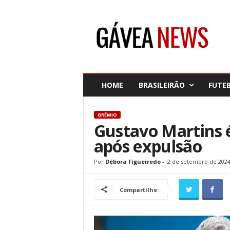
G
á
v
e
a
N
e
HOME
BRASILEIRÃO
FUTE
w
s
GRÊMIO
Gustavo Martins 
após expulsão
Por
Débora Figueiredo
-
2 de setembro de 202
Compartilhe: