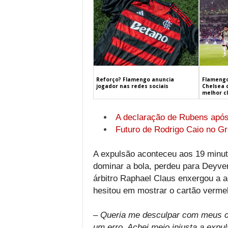
Flamengo
Reforço? Flamengo anuncia
Chelsea 
jogador nas redes sociais
melhor c
A declaração de Rubens após 
Futuro de Rodrigo Caio no Gr
A expulsão aconteceu aos 19 minut
dominar a bola, perdeu para Deyve
árbitro Raphael Claus enxergou a 
hesitou em mostrar o cartão vermel
– Queria me desculpar com meus c
um erro. Achei meio injusta a expu