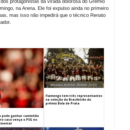
 dos protagonistas da virada dolorosa do Grêmio
ingo, na Arena. Ele foi expulso ainda no primeiro
pas, mas isso não impedirá que o técnico Renato
ador.
Flamengo tem três representantes
na seleção do Brasileirão do
prêmio Bola de Prata
 pode ganhar caminhão
iro caso vença o PSG no
inental