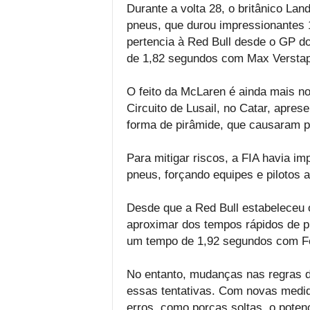
Durante a volta 28, o britânico Lan
pneus, que durou impressionantes 
pertencia à Red Bull desde o GP do
de 1,82 segundos com Max Versta
O feito da McLaren é ainda mais no
Circuito de Lusail, no Catar, apres
forma de pirâmide, que causaram p
Para mitigar riscos, a FIA havia im
pneus, forçando equipes e pilotos a
Desde que a Red Bull estabeleceu o
aproximar dos tempos rápidos de pi
um tempo de 1,92 segundos com Fe
No entanto, mudanças nas regras d
essas tentativas. Com novas medidas
erros, como porcas soltas, o potenc