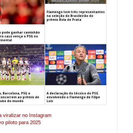
Flamengo tem três representantes
na seleção do Brasileirão do
prêmio Bola de Prata
 pode ganhar caminhão
iro caso vença o PSG no
inental
, Barcelona, PSG e
A declaração do técnico do PSG
concorrem ao prêmio de
envolvendo o Flamengo de Filipe
lube do mundo
Luís
a viralizar no Instagram
o piloto para 2025