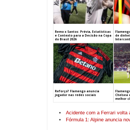
Remo x Santos: Prévia, Estatísticas
Flamengo
e Contexto para a Decisão na Copa
de dinhe
do Brasil 2026
Intercont
Flamengo
Reforço? Flamengo anuncia
Chelsea 
jogador nas redes sociais
melhor c
Acidente com a Ferrari volta 
Fórmula 1: Alpine anuncia nov