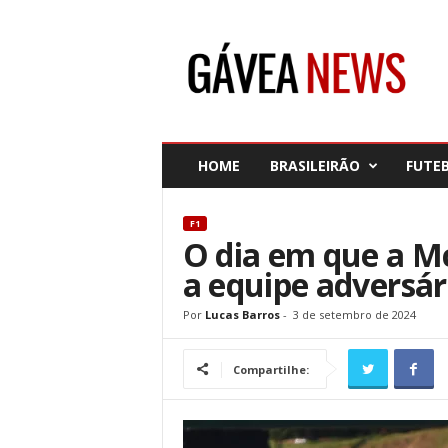
G
á
v
e
a
N
e
HOME
BRASILEIRÃO
FUTE
w
s
F1
O dia em que a M
a equipe adversár
Por
Lucas Barros
-
3 de setembro de 2024
Compartilhe: