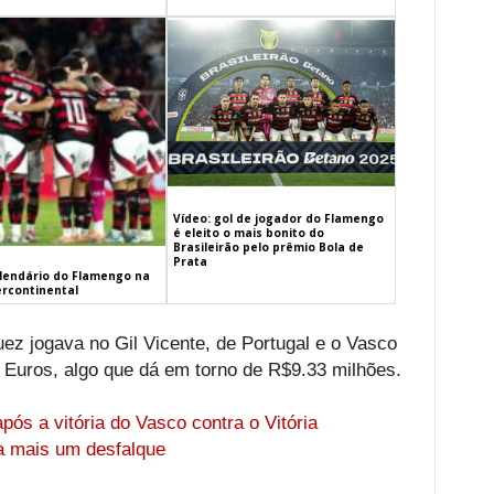
Vídeo: gol de jogador do Flamengo
é eleito o mais bonito do
Brasileirão pelo prêmio Bola de
Prata
alendário do Flamengo na
ercontinental
 jogava no Gil Vicente, de Portugal e o Vasco
 Euros, algo que dá em torno de R$9.33 milhões.
pós a vitória do Vasco contra o Vitória
a mais um desfalque