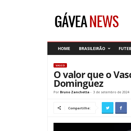
G
á
v
e
a
N
e
HOME
BRASILEIRÃO
FUTE
w
s
VASCO
O valor que o Va
Dominguez
Por
Bruno Zanchetta
-
3 de setembro de 2024
Compartilhe: