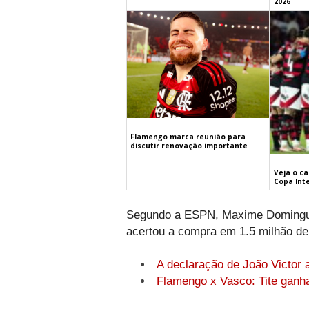
2026
Flamengo marca reunião para
discutir renovação importante
Veja o c
Copa Int
Segundo a ESPN, Maxime Dominguez
acertou a compra em 1.5 milhão de
A declaração de João Victor a
Flamengo x Vasco: Tite ganh