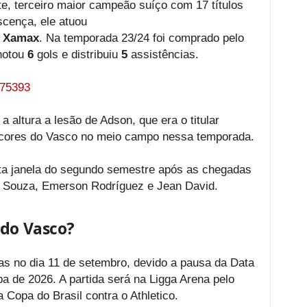
te, terceiro maior campeão suíço com 17 títulos
scença, ele atuou
l Xamax
. Na temporada 23/24 foi comprado pelo
notou
6
gols e distribuiu
5
assistências.
a altura a lesão de Adson, que era o titular
s cores do Vasco no meio campo nessa temporada.
sta janela do segundo semestre após as chegadas
o, Souza, Emerson Rodríguez e Jean David.
 do Vasco?
s no dia 11 de setembro, devido a pausa da Data
pa de 2026. A partida será na Ligga Arena pelo
a Copa do Brasil contra o Athletico.