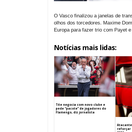
O Vasco finalizou a janelas de tra
olhos dos torcedores. Maxime Dom
Europa para fazer trio com Payet e
Notícias mais lidas:
Tite negocia com novo clube e
pede “pacote” de jogadores do
Flamengo, diz jornalista
Atacante
reforçar