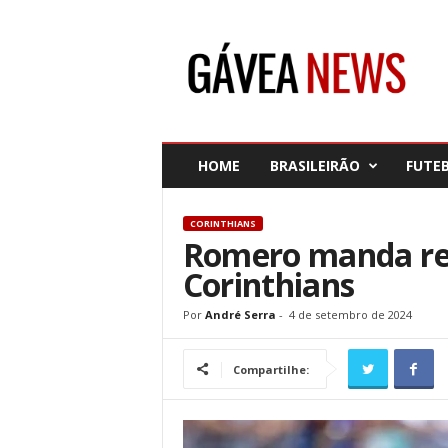
G
á
v
e
a
N
e
HOME
BRASILEIRÃO
FUTE
w
s
CORINTHIANS
Romero manda rec
Corinthians
Por
André Serra
-
4 de setembro de 2024
Compartilhe: