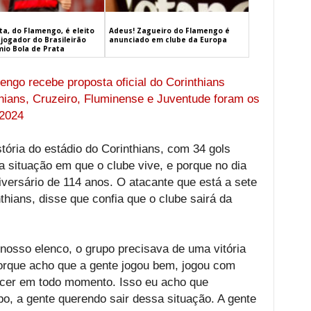
a, do Flamengo, é eleito
Adeus! Zagueiro do Flamengo é
jogador do Brasileirão
anunciado em clube da Europa
mio Bola de Prata
ngo recebe proposta oficial do Corinthians
thians, Cruzeiro, Fluminense e Juventude foram os
 2024
stória do estádio do Corinthians, com 34 gols
a situação em que o clube vive, e porque no dia
versário de 114 anos. O atacante que está a sete
ians, disse que confia que o clube sairá da
 nosso elenco, o grupo precisava de uma vitória
orque acho que a gente jogou bem, jogou com
ncer em todo momento. Isso eu acho que
o, a gente querendo sair dessa situação. A gente