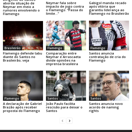
Neymar fala sobre
Gabigol manda recado
aborda situação de
impacto de jogo contra
após vitória que
Neymar em meio a
o Flamengo: “Passa do
garantiu liderança ao
rumores envolvendo o
limite…”
Flamengo no Brasileirão
Flamengo
Brasileirão
Flamengo
Flamengo
Flamengo defende tabu
Comparação entre
Santos anuncia
diante do Santos no
Neymar e Arrascaeta
contratação de cria do
Brasileirão; veja
divide opiniões na
Flamengo
imprensa brasileira
Flamengo
Santos
Santos
A declaração de Gabriel
João Paulo facilita
Santos anuncia novo
Brazão após receber
rescisão para deixar o
acordo de naming
proposta do Flamengo
Santos
rights