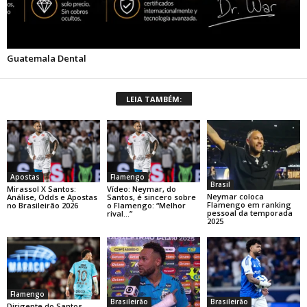
LEIA TAMBÉM:
Apostas
Flamengo
Brasil
Mirassol X Santos:
Vídeo: Neymar, do
Neymar coloca
Análise, Odds e Apostas
Santos, é sincero sobre
Flamengo em ranking
no Brasileirão 2026
o Flamengo: “Melhor
pessoal da temporada
rival…”
2025
Flamengo
Brasileirão
Brasileirão
Dirigente do Santos