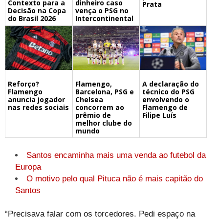
Contexto para a
dinheiro caso
Prata
Decisão na Copa
vença o PSG no
do Brasil 2026
Intercontinental
Flamengo,
A declaração do
Reforço?
Barcelona, PSG e
técnico do PSG
Flamengo
Chelsea
envolvendo o
anuncia jogador
concorrem ao
Flamengo de
nas redes sociais
prêmio de
Filipe Luís
melhor clube do
mundo
Santos encaminha mais uma venda ao futebol da
Europa
O motivo pelo qual Pituca não é mais capitão do
Santos
“Precisava falar com os torcedores. Pedi espaço na