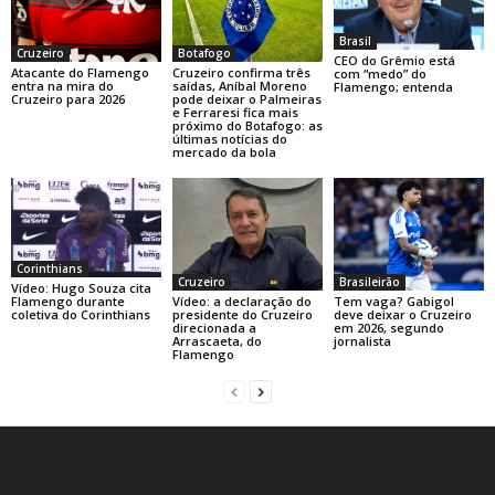
Brasil
Cruzeiro
Botafogo
CEO do Grêmio está
Atacante do Flamengo
Cruzeiro confirma três
com “medo” do
entra na mira do
saídas, Aníbal Moreno
Flamengo; entenda
Cruzeiro para 2026
pode deixar o Palmeiras
e Ferraresi fica mais
próximo do Botafogo: as
últimas notícias do
mercado da bola
Corinthians
Cruzeiro
Brasileirão
Vídeo: Hugo Souza cita
Vídeo: a declaração do
Tem vaga? Gabigol
Flamengo durante
presidente do Cruzeiro
deve deixar o Cruzeiro
coletiva do Corinthians
direcionada a
em 2026, segundo
Arrascaeta, do
jornalista
Flamengo