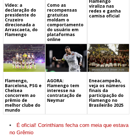
Flamengo
Vídeo: a
Como as
viraliza nas
declaração do
recompensas
redes e ganha
presidente do
gratuitas
camisa oficial
Cruzeiro
moldam o
direcionada a
comportamento
Arrascaeta, do
do usuário em
Flamengo
plataformas
online
Flamengo,
Eneacampeão,
AGORA:
Barcelona, PSG e
veja os números
Flamengo tem
Chelsea
finais da
interesse na
concorrem ao
participação do
contratação de
prêmio de
Flamengo no
Neymar
melhor clube do
Brasileirão 2025
mundo
É oficial! Corinthians fecha com meia que estava
no Grêmio