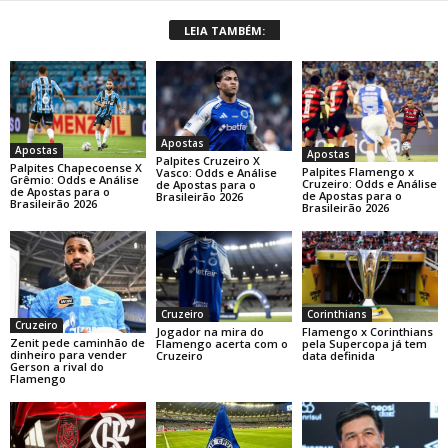
LEIA TAMBÉM:
Apostas
Apostas
Apostas
Palpites Cruzeiro X
Palpites Chapecoense X
Palpites Flamengo x
Vasco: Odds e Análise
Grêmio: Odds e Análise
Cruzeiro: Odds e Análise
de Apostas para o
de Apostas para o
de Apostas para o
Brasileirão 2026
Brasileirão 2026
Brasileirão 2026
Corinthians
Cruzeiro
Cruzeiro
Flamengo x Corinthians
Jogador na mira do
Zenit pede caminhão de
pela Supercopa já tem
Flamengo acerta com o
dinheiro para vender
data definida
Cruzeiro
Gerson a rival do
Flamengo