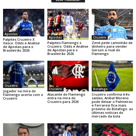
Apostas
Apostas
Cruzeiro
Palpites Cruzeiro X
Palpites Flamengo x
Zenit pede caminhão de
Vasco: Odds e Análise
Cruzeiro: Odds e Análise
dinheiro para vender
de Apostas para o
de Apostas para o
Gerson a rival do
Brasileirão 2026
Brasileirão 2026
Flamengo
Cruzeiro
Cruzeiro
Botafogo
Jogador na mira do
Atacante do Flamengo
Cruzeiro confirma três
Flamengo acerta com o
entra na mira do
saídas, Aníbal Moreno
Cruzeiro
Cruzeiro para 2026
pode deixar o Palmeiras
e Ferraresi fica mais
próximo do Botafogo: as
últimas notícias do
mercado da bola