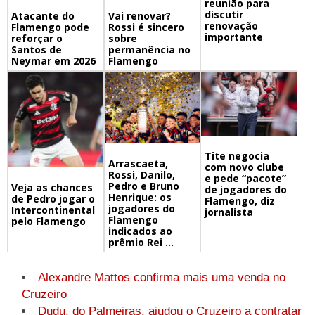
reunião para
discutir
Atacante do
Vai renovar?
renovação
Flamengo pode
Rossi é sincero
importante
reforçar o
sobre
Santos de
permanência no
Neymar em 2026
Flamengo
Tite negocia
Arrascaeta,
com novo clube
Rossi, Danilo,
e pede “pacote”
Pedro e Bruno
Veja as chances
de jogadores do
Henrique: os
de Pedro jogar o
Flamengo, diz
jogadores do
Intercontinental
jornalista
Flamengo
pelo Flamengo
indicados ao
prêmio Rei ...
Alexandre Mattos confirma mais uma venda no
Cruzeiro
Dudu, do Palmeiras, ajudou o Cruzeiro a contratar