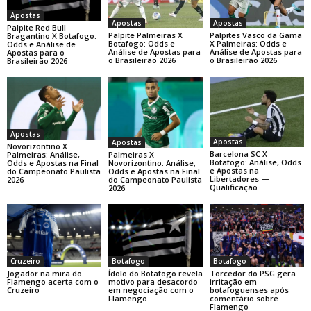
Apostas
Apostas
Apostas
Palpite Red Bull
Palpite Palmeiras X
Palpites Vasco da Gama
Bragantino X Botafogo:
Botafogo: Odds e
X Palmeiras: Odds e
Odds e Análise de
Análise de Apostas para
Análise de Apostas para
Apostas para o
o Brasileirão 2026
o Brasileirão 2026
Brasileirão 2026
Apostas
Apostas
Apostas
Novorizontino X
Barcelona SC X
Palmeiras X
Palmeiras: Análise,
Botafogo: Análise, Odds
Novorizontino: Análise,
Odds e Apostas na Final
e Apostas na
Odds e Apostas na Final
do Campeonato Paulista
Libertadores —
do Campeonato Paulista
2026
Qualificação
2026
Botafogo
Botafogo
Cruzeiro
Ídolo do Botafogo revela
Torcedor do PSG gera
Jogador na mira do
motivo para desacordo
irritação em
Flamengo acerta com o
em negociação com o
botafoguenses após
Cruzeiro
Flamengo
comentário sobre
Flamengo