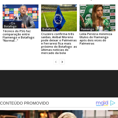
Botafogo
Botafogo
Flamengo
Técnico do PSG faz
Cruzeiro confirma três
Leila Pereira minimiza
comparação entre
saídas, Aníbal Moreno
títulos do Flamengo
Flamengo e Botafogo:
pode deixar o Palmeiras
após dois vices do
“Normal…”
e Ferraresi fica mais
Palmeiras
próximo do Botafogo: as
últimas notícias do
mercado da bola