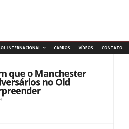
BOL INTERNACIONAL
CARROS
VÍDEOS
CONTATO
om que o Manchester
dversários no Old
urpreender
4