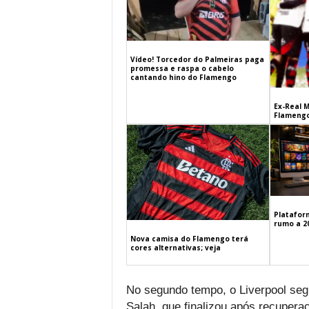
Vídeo! Torcedor do Palmeiras paga
promessa e raspa o cabelo
cantando hino do Flamengo
Ex-Real M
Flamengo
Platafor
rumo a 2
Nova camisa do Flamengo terá
cores alternativas; veja
No segundo tempo, o Liverpool seg
Salah, que finalizou após recupera