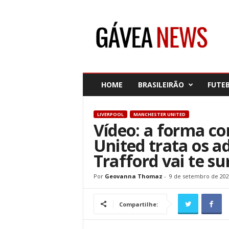
G
á
v
e
a
N
e
HOME
BRASILEIRÃO
FUTE
w
s
LIVERPOOL
MANCHESTER UNITED
Vídeo: a forma c
United trata os a
Trafford vai te s
Por
Geovanna Thomaz
-
9 de setembro de 202
Compartilhe: