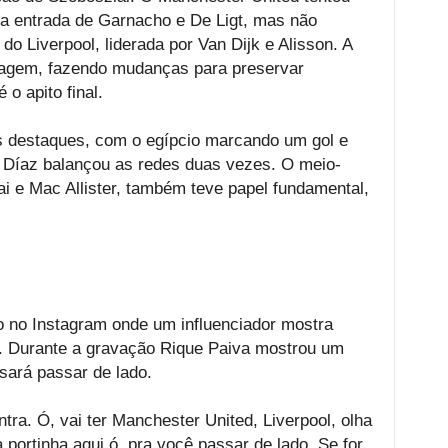
o a entrada de Garnacho e De Ligt, mas não
o Liverpool, liderada por Van Dijk e Alisson. A
tagem, fazendo mudanças para preservar
o apito final.
s destaques, com o egípcio marcando um gol e
 Díaz balançou as redes duas vezes. O meio-
i e Mac Allister, também teve papel fundamental,
eo no Instagram onde um influenciador mostra
e. Durante a gravação Rique Paiva mostrou um
isará passar de lado.
ntra. Ó, vai ter Manchester United, Liverpool, olha
 portinha aqui ó, pra você passar de lado. Se for