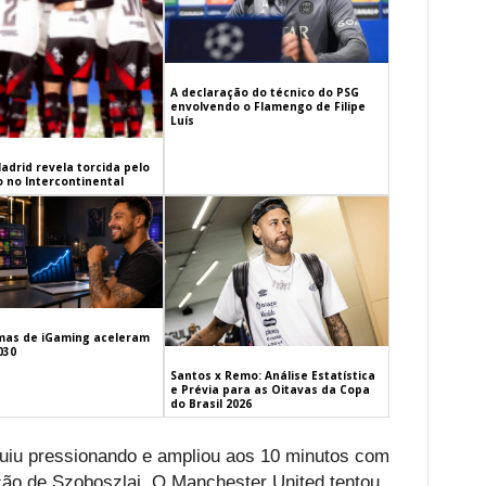
A declaração do técnico do PSG
envolvendo o Flamengo de Filipe
Luís
adrid revela torcida pelo
 no Intercontinental
mas de iGaming aceleram
030
Santos x Remo: Análise Estatística
e Prévia para as Oitavas da Copa
do Brasil 2026
uiu pressionando e ampliou aos 10 minutos com
ção de Szoboszlai. O Manchester United tentou