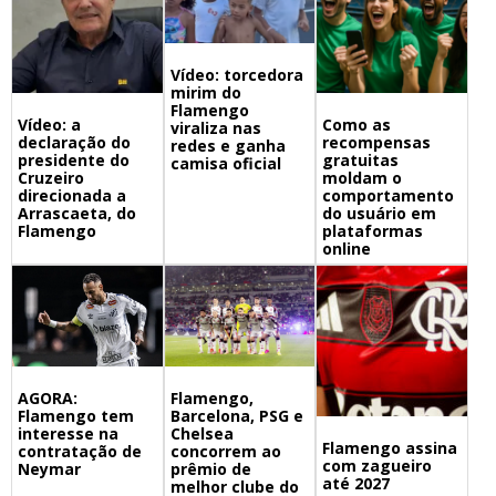
Vídeo: torcedora
mirim do
Flamengo
Vídeo: a
Como as
viraliza nas
declaração do
recompensas
redes e ganha
presidente do
gratuitas
camisa oficial
Cruzeiro
moldam o
direcionada a
comportamento
Arrascaeta, do
do usuário em
Flamengo
plataformas
online
Flamengo,
AGORA:
Barcelona, PSG e
Flamengo tem
Chelsea
interesse na
Flamengo assina
concorrem ao
contratação de
com zagueiro
prêmio de
Neymar
até 2027
melhor clube do