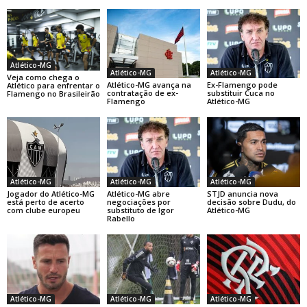
Atlético-MG
Atlético-MG
Atlético-MG
Veja como chega o
Atlético-MG avança na
Ex-Flamengo pode
Atlético para enfrentar o
contratação de ex-
substituir Cuca no
Flamengo no Brasileirão
Flamengo
Atlético-MG
Atlético-MG
Atlético-MG
Atlético-MG
Jogador do Atlético-MG
Atlético-MG abre
STJD anuncia nova
está perto de acerto
negociações por
decisão sobre Dudu, do
com clube europeu
substituto de Igor
Atlético-MG
Rabello
Atlético-MG
Atlético-MG
Atlético-MG