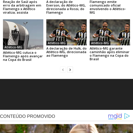
Reação de Saúl após
A declaração de
Flamengo emite
erro da arbitragem em
Everson, do Atlético-MG,
comunicado oficial
Flamengo x Atlético
direcionada a Rossi, do
envolvendo o Atlético-
viraliza; assista
Flamengo
MG
Atlético-MG
Atlético-MG
Atlético-MG
A declaração de Hulk, do
Atlético-MG garante
Atlético-MG, direcionada
caminhão após eliminar
Atlético-MG cutuca o
ao Flamengo
o Flamengo na Copa do
Flamengo após avançar
Brasil
na Copa do Brasil