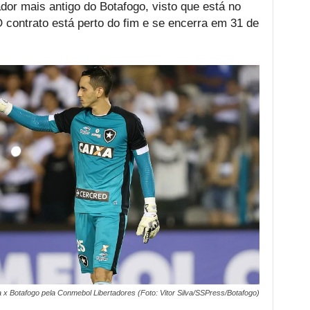
dor mais antigo do Botafogo, visto que está no
O contrato está perto do fim e se encerra em 31 de
a x Botafogo pela Conmebol Libertadores (Foto: Vitor Silva/SSPress/Botafogo)