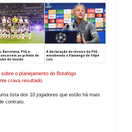
, Barcelona, PSG e
A declaração do técnico do PSG
concorrem ao prêmio de
envolvendo o Flamengo de Filipe
lube do mundo
Luís
 sobre o planejamento do Botafogo
nte crava resultado
ma lista dos 10 jogadores que estão há mais
e contrato.