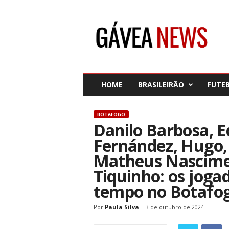
G
á
v
e
a
N
e
HOME
BRASILEIRÃO
FUTE
w
s
BOTAFOGO
Danilo Barbosa, E
Fernández, Hugo, 
Matheus Nascimen
Tiquinho: os joga
tempo no Botafo
Por
Paula Silva
-
3 de outubro de 2024