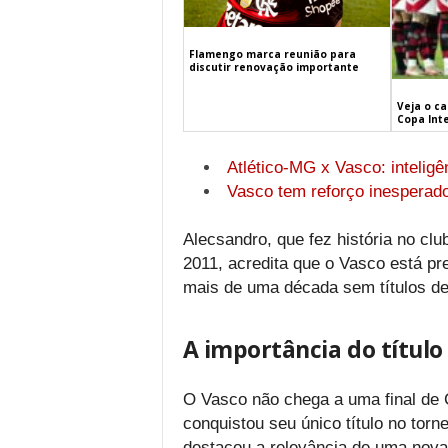
Flamengo marca reunião para
discutir renovação importante
Veja o c
Copa Int
Atlético-MG x Vasco: inteligên
Vasco tem reforço inesperado
Alecsandro, que fez história no cl
2011, acredita que o Vasco está pr
mais de uma década sem títulos de
A importância do título
O Vasco não chega a uma final de 
conquistou seu único título no torne
destacou a relevância de uma nova