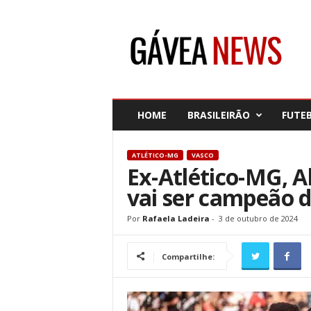
G
á
v
e
a
N
e
HOME
BRASILEIRÃO
FUTE
w
s
ATLÉTICO-MG
VASCO
Ex-Atlético-MG, 
vai ser campeão d
Por
Rafaela Ladeira
-
3 de outubro de 2024
Compartilhe: