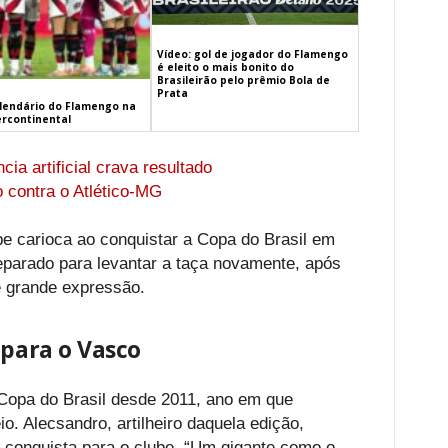
Vídeo: gol de jogador do Flamengo
é eleito o mais bonito do
Brasileirão pelo prêmio Bola de
Prata
alendário do Flamengo na
ercontinental
cia artificial crava resultado
 contra o Atlético-MG
ube carioca ao conquistar a Copa do Brasil em
eparado para levantar a taça novamente, após
 grande expressão.
 para o Vasco
Copa do Brasil desde 2011, ano em que
io. Alecsandro, artilheiro daquela edição,
 conquista para o clube. “Um gigante como o