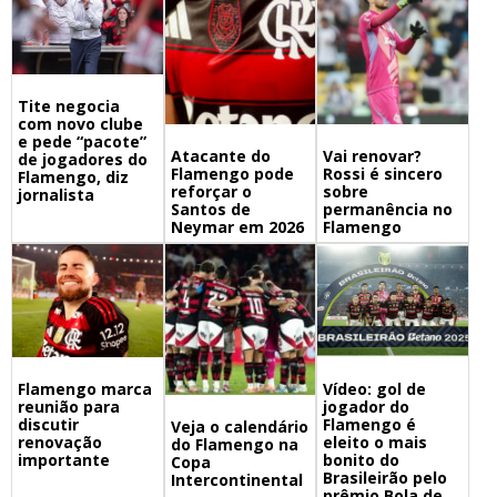
Tite negocia
com novo clube
e pede “pacote”
Atacante do
Vai renovar?
de jogadores do
Flamengo pode
Rossi é sincero
Flamengo, diz
reforçar o
sobre
jornalista
Santos de
permanência no
Neymar em 2026
Flamengo
Flamengo marca
Vídeo: gol de
reunião para
jogador do
discutir
Flamengo é
Veja o calendário
renovação
eleito o mais
do Flamengo na
importante
bonito do
Copa
Brasileirão pelo
Intercontinental
prêmio Bola de