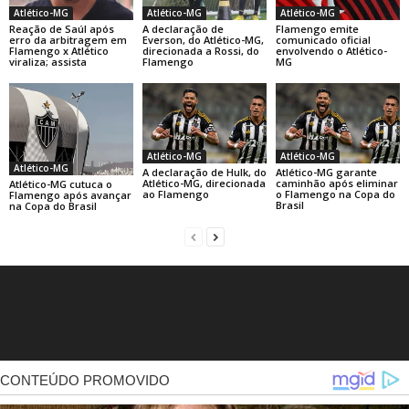
Atlético-MG
Atlético-MG
Atlético-MG
Reação de Saúl após
A declaração de
Flamengo emite
erro da arbitragem em
Everson, do Atlético-MG,
comunicado oficial
Flamengo x Atlético
direcionada a Rossi, do
envolvendo o Atlético-
viraliza; assista
Flamengo
MG
Atlético-MG
Atlético-MG
Atlético-MG
A declaração de Hulk, do
Atlético-MG garante
Atlético-MG, direcionada
caminhão após eliminar
Atlético-MG cutuca o
ao Flamengo
o Flamengo na Copa do
Flamengo após avançar
Brasil
na Copa do Brasil