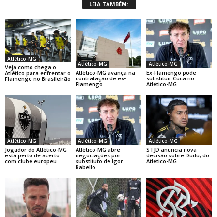
LEIA TAMBÉM:
Atlético-MG
Atlético-MG
Atlético-MG
Veja como chega o
Atlético-MG avança na
Ex-Flamengo pode
Atlético para enfrentar o
contratação de ex-
substituir Cuca no
Flamengo no Brasileirão
Flamengo
Atlético-MG
Atlético-MG
Atlético-MG
Atlético-MG
Jogador do Atlético-MG
Atlético-MG abre
STJD anuncia nova
está perto de acerto
negociações por
decisão sobre Dudu, do
com clube europeu
substituto de Igor
Atlético-MG
Rabello