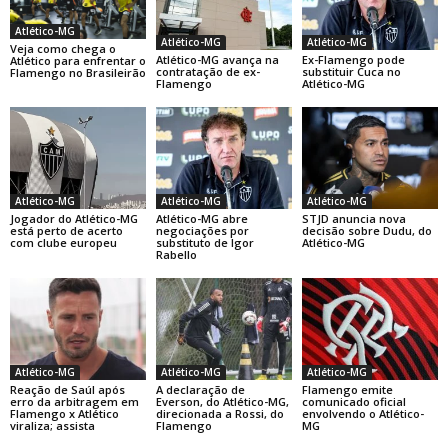
Atlético-MG
Atlético-MG
Atlético-MG
Veja como chega o
Atlético-MG avança na
Ex-Flamengo pode
Atlético para enfrentar o
contratação de ex-
substituir Cuca no
Flamengo no Brasileirão
Flamengo
Atlético-MG
Atlético-MG
Atlético-MG
Atlético-MG
Jogador do Atlético-MG
Atlético-MG abre
STJD anuncia nova
está perto de acerto
negociações por
decisão sobre Dudu, do
com clube europeu
substituto de Igor
Atlético-MG
Rabello
Atlético-MG
Atlético-MG
Atlético-MG
Reação de Saúl após
A declaração de
Flamengo emite
erro da arbitragem em
Everson, do Atlético-MG,
comunicado oficial
Flamengo x Atlético
direcionada a Rossi, do
envolvendo o Atlético-
viraliza; assista
Flamengo
MG