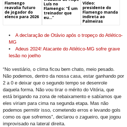
Flamengo
Vídeo:
Luís no
reavalia futuro
presidente do
Flamengo: “É um
de jogador do
Flamengo manda
treinador que
elenco para 2026
indireta ao
eu…”
Palmeiras
A declaração de Otávio após o tropeço do Atlético-
MG
Adeus 2024! Atacante do Atlético-MG sofre grave
lesão no joelho
“No vestiário, o clima ficou bem chato, meio pesado.
Não podemos, dentro da nossa casa, estar ganhando por
2 a 0 e deixar que o segundo tempo se desenrole
daquela forma. Não vou tirar o mérito do Vitória, que
está brigando na zona de rebaixamento e sabíamos que
eles viriam para cima na segunda etapa. Mas não
podemos permitir isso, cometendo erros e levando gols
como os que sofremos”, declarou o zagueiro, que jogou
improvisado na lateral direita.