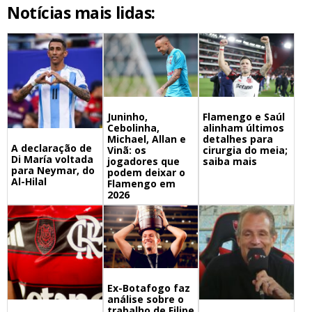
Notícias mais lidas:
Juninho,
Flamengo e Saúl
Cebolinha,
alinham últimos
Michael, Allan e
detalhes para
A declaração de
Vinã: os
cirurgia do meia;
Di María voltada
jogadores que
saiba mais
para Neymar, do
podem deixar o
Al-Hilal
Flamengo em
2026
Ex-Botafogo faz
análise sobre o
trabalho de Filipe