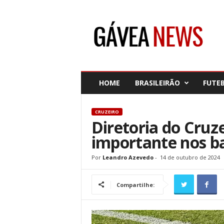
G
á
v
e
a
N
e
HOME
BRASILEIRÃO
FUTE
w
s
CRUZEIRO
Diretoria do Cruz
importante nos b
Por
Leandro Azevedo
-
14 de outubro de 2024
Compartilhe: