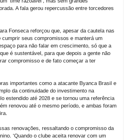
 um ‘time razoável’, mas sem grandes
rada. A fala gerou repercussão entre torcedores
ara Fonseca reforçou que, apesar da cautela nas
de cumprir seus compromissos e manterá um
espaço para não falar em crescimento, só que a
que é sustentável, para que depois a gente não
nrar compromisso e de fato começar a ter
oras importantes como a atacante Byanca Brasil e
mplo da continuidade do investimento na
o estendido até 2028 e se tornou uma referência
mbém renovou até o mesmo período, e ambas foram
ra.
essas renovações, ressaltando o compromisso da
minino. ‘Quando o clube aceita renovar com um