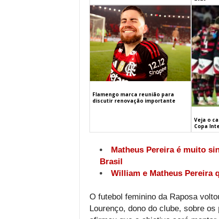
Flamengo marca reunião para
discutir renovação importante
Veja o c
Copa Int
Matheus Pereira é muito si
Brasil
William e Matheus Pereira 
O futebol feminino da Raposa volt
Lourenço, dono do clube, sobre os