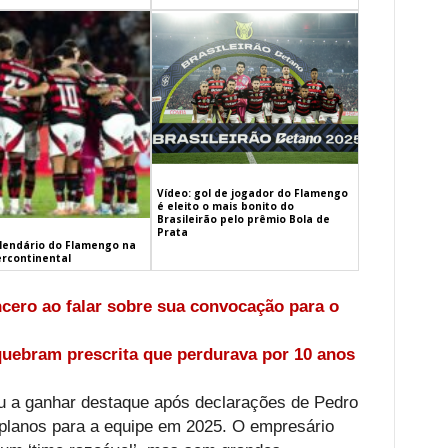
Vídeo: gol de jogador do Flamengo
é eleito o mais bonito do
Brasileirão pelo prêmio Bola de
Prata
alendário do Flamengo na
ercontinental
ncero ao falar sobre sua convocação para o
quebram prescrita que perdurava por 10 anos
ou a ganhar destaque após declarações de Pedro
 planos para a equipe em 2025. O empresário