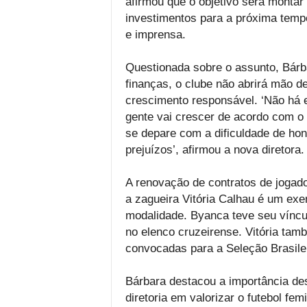
afirmou que o objetivo será montar
investimentos para a próxima tempo
e imprensa.
Questionada sobre o assunto, Bárb
finanças, o clube não abrirá mão 
crescimento responsável. ‘Não há 
gente vai crescer de acordo com o 
se depare com a dificuldade de ho
prejuízos’, afirmou a nova diretora.
A renovação de contratos de jogad
a zagueira Vitória Calhau é um exe
modalidade. Byanca teve seu víncul
no elenco cruzeirense. Vitória ta
convocadas para a Seleção Brasilei
Bárbara destacou a importância d
diretoria em valorizar o futebol fe