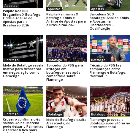
Apostas
Apostas
Apostas
Palpite Red Bull
Palpite Palmeiras X
Barcelona SC X
Bragantino X Botafogo:
Botafogo: Odds e
Botafogo: Análise, Odds
Odds e Análise de
Análise de Apostas para
e Apostas na
Apostas para o
o Brasileirão 2026
Libertadores —
Brasileirão 2026
Qualificação
Botafogo
Botafogo
Botafogo
Ídolo do Botafogo revela
Torcedor do PSG gera
Técnico do PSG faz
motivo para desacordo
irritação em
comparação entre
em negociação com o
botafoguenses após
Flamengo e Botafogo:
Flamengo
comentário sobre
“Normal…”
Flamengo
Botafogo
Botafogo
Botafogo
Cruzeiro confirma três
Ídolo do Botafogo exalta
Flamengo provoca o
saídas, Aníbal Moreno
Arrascaeta, do
Botafogo após vitória no
pode deixar o Palmeiras
Flamengo
Intercontinental
e Ferraresi fica mais