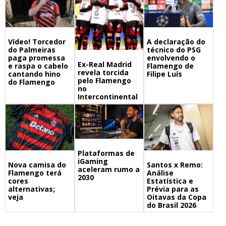
A declaração do
Vídeo! Torcedor
técnico do PSG
do Palmeiras
envolvendo o
paga promessa
Ex-Real Madrid
Flamengo de
e raspa o cabelo
revela torcida
Filipe Luís
cantando hino
pelo Flamengo
do Flamengo
no
Intercontinental
Plataformas de
iGaming
Nova camisa do
Santos x Remo:
aceleram rumo a
Flamengo terá
Análise
2030
cores
Estatística e
alternativas;
Prévia para as
veja
Oitavas da Copa
do Brasil 2026