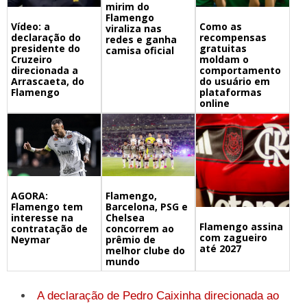
mirim do
Flamengo
Vídeo: a
Como as
viraliza nas
declaração do
recompensas
redes e ganha
presidente do
gratuitas
camisa oficial
Cruzeiro
moldam o
direcionada a
comportamento
Arrascaeta, do
do usuário em
Flamengo
plataformas
online
Flamengo,
AGORA:
Barcelona, PSG e
Flamengo tem
Chelsea
interesse na
Flamengo assina
concorrem ao
contratação de
com zagueiro
prêmio de
Neymar
até 2027
melhor clube do
mundo
A declaração de Pedro Caixinha direcionada ao