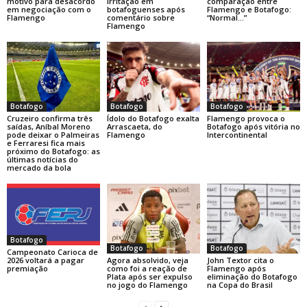
motivo para desacordo
irritação em
comparação entre
em negociação com o
botafoguenses após
Flamengo e Botafogo:
Flamengo
comentário sobre
“Normal…”
Flamengo
Botafogo
Botafogo
Botafogo
Cruzeiro confirma três
Ídolo do Botafogo exalta
Flamengo provoca o
saídas, Aníbal Moreno
Arrascaeta, do
Botafogo após vitória no
pode deixar o Palmeiras
Flamengo
Intercontinental
e Ferraresi fica mais
próximo do Botafogo: as
últimas notícias do
mercado da bola
Botafogo
Botafogo
Botafogo
Campeonato Carioca de
Agora absolvido, veja
John Textor cita o
2026 voltará a pagar
como foi a reação de
Flamengo após
premiação
Plata após ser expulso
eliminação do Botafogo
no jogo do Flamengo
na Copa do Brasil