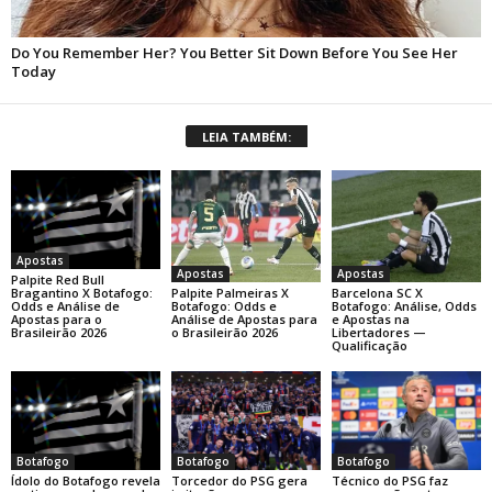
LEIA TAMBÉM:
Apostas
Apostas
Apostas
Palpite Red Bull
Palpite Palmeiras X
Barcelona SC X
Bragantino X Botafogo:
Botafogo: Odds e
Botafogo: Análise, Odds
Odds e Análise de
Análise de Apostas para
e Apostas na
Apostas para o
o Brasileirão 2026
Libertadores —
Brasileirão 2026
Qualificação
Botafogo
Botafogo
Botafogo
Ídolo do Botafogo revela
Torcedor do PSG gera
Técnico do PSG faz