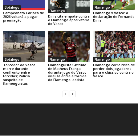
Botafogo
Flamengo
Flamengo
Campeonato Carioca de
Flamengo x Vasco: a
Diniz cita empate contra
2026 voltará a pagar
declaração de Fernando
o Flamengo após vitória
premiação
Diniz
do Vasco
Botafogo
Flamengo
Flamengo
Torcedor do Vasco
Flamenguista? Atitude
Flamengo corre risco de
morre durante
de Matheus França
perder dois jogadores
confronto entre
durante jogo do Vasco
para o clássico contra o
torcidas; Polícia
viraliza entre a torcida
Vasco
suspeita de
do Flamengo; assista
flamenguistas