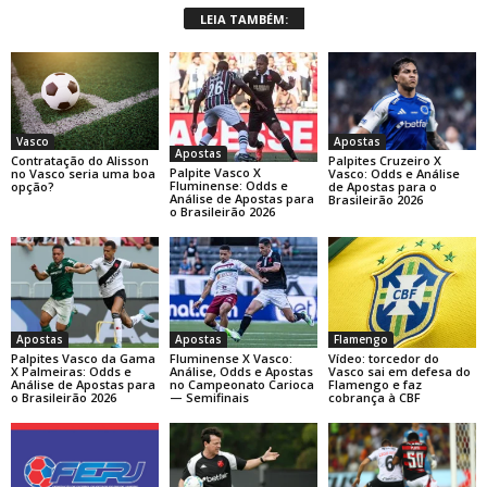
LEIA TAMBÉM:
Apostas
Vasco
Apostas
Palpites Cruzeiro X
Contratação do Alisson
Palpite Vasco X
Vasco: Odds e Análise
no Vasco seria uma boa
Fluminense: Odds e
de Apostas para o
opção?
Análise de Apostas para
Brasileirão 2026
o Brasileirão 2026
Apostas
Apostas
Flamengo
Palpites Vasco da Gama
Fluminense X Vasco:
Vídeo: torcedor do
X Palmeiras: Odds e
Análise, Odds e Apostas
Vasco sai em defesa do
Análise de Apostas para
no Campeonato Carioca
Flamengo e faz
o Brasileirão 2026
— Semifinais
cobrança à CBF