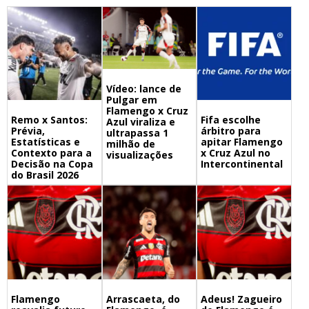
Vídeo: lance de
Pulgar em
Flamengo x Cruz
Remo x Santos:
Fifa escolhe
Azul viraliza e
Prévia,
árbitro para
ultrapassa 1
Estatísticas e
apitar Flamengo
milhão de
Contexto para a
x Cruz Azul no
visualizações
Decisão na Copa
Intercontinental
do Brasil 2026
Flamengo
Arrascaeta, do
Adeus! Zagueiro