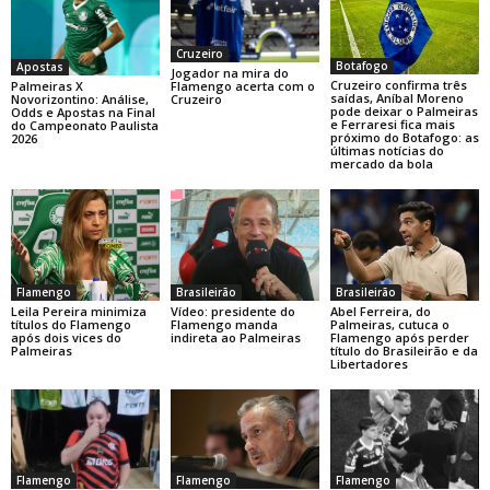
Cruzeiro
Botafogo
Apostas
Jogador na mira do
Cruzeiro confirma três
Palmeiras X
Flamengo acerta com o
saídas, Aníbal Moreno
Novorizontino: Análise,
Cruzeiro
pode deixar o Palmeiras
Odds e Apostas na Final
e Ferraresi fica mais
do Campeonato Paulista
próximo do Botafogo: as
2026
últimas notícias do
mercado da bola
Flamengo
Brasileirão
Brasileirão
Leila Pereira minimiza
Vídeo: presidente do
Abel Ferreira, do
títulos do Flamengo
Flamengo manda
Palmeiras, cutuca o
após dois vices do
indireta ao Palmeiras
Flamengo após perder
Palmeiras
título do Brasileirão e da
Libertadores
Flamengo
Flamengo
Flamengo