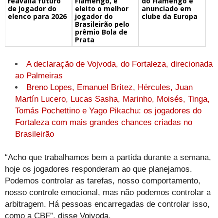
reavalia futuro
Flamengo, é
do Flamengo é
de jogador do
eleito o melhor
anunciado em
elenco para 2026
jogador do
clube da Europa
Brasileirão pelo
prêmio Bola de
Prata
A declaração de Vojvoda, do Fortaleza, direcionada
ao Palmeiras
Breno Lopes, Emanuel Brítez, Hércules, Juan
Martín Lucero, Lucas Sasha, Marinho, Moisés, Tinga,
Tomás Pochettino e Yago Pikachu: os jogadores do
Fortaleza com mais grandes chances criadas no
Brasileirão
“Acho que trabalhamos bem a partida durante a semana,
hoje os jogadores responderam ao que planejamos.
Podemos controlar as tarefas, nosso comportamento,
nosso controle emocional, mas não podemos controlar a
arbitragem. Há pessoas encarregadas de controlar isso,
como a CBF”, disse Vojvoda.