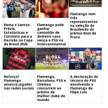
Flamengo tem
três
representantes
Remo x Santos:
Flamengo pode
na seleção do
Prévia,
ganhar
Brasileirão do
Estatísticas e
caminhão de
prêmio Bola de
Contexto para a
dinheiro caso
Prata
Decisão na Copa
vença o PSG no
do Brasil 2026
Intercontinental
Flamengo,
A declaração do
Reforço?
Barcelona, PSG e
técnico do PSG
Flamengo
Chelsea
envolvendo o
anuncia jogador
concorrem ao
Flamengo de
nas redes sociais
prêmio de
Filipe Luís
melhor clube do
mundo