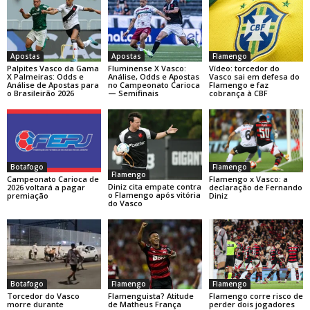
Apostas
Apostas
Flamengo
Palpites Vasco da Gama
Fluminense X Vasco:
Vídeo: torcedor do
X Palmeiras: Odds e
Análise, Odds e Apostas
Vasco sai em defesa do
Análise de Apostas para
no Campeonato Carioca
Flamengo e faz
o Brasileirão 2026
— Semifinais
cobrança à CBF
Botafogo
Flamengo
Flamengo
Campeonato Carioca de
Flamengo x Vasco: a
Diniz cita empate contra
2026 voltará a pagar
declaração de Fernando
o Flamengo após vitória
premiação
Diniz
do Vasco
Botafogo
Flamengo
Flamengo
Torcedor do Vasco
Flamenguista? Atitude
Flamengo corre risco de
morre durante
de Matheus França
perder dois jogadores