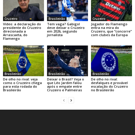
Cruzeiro
Brasileirão
Cruzeiro
Vídeo: a declaração do
Tem vaga? Gabigol
Jogador do Flamengo
presidente do Cruzeiro
deve deixar o Cruzeiro
entra na mira do
direcionada a
em 2026, segundo
Cruzeiro, que “concorre”
Arrascaeta, do
jornalista
com clubes da Europa
Flamengo
Brasileirão
Brasileirão
Brasileirão
De olho no rival: veja
Deixar o Brasil? Veja o
De olho no rival:
como o Cruzeiro chega
que Léo Jardim falou
desfalques e provável
para esta rodada do
após o empate entre
escalação do Cruzeiro
Brasileirão
Cruzeiro e Palmeiras
no Brasileirão