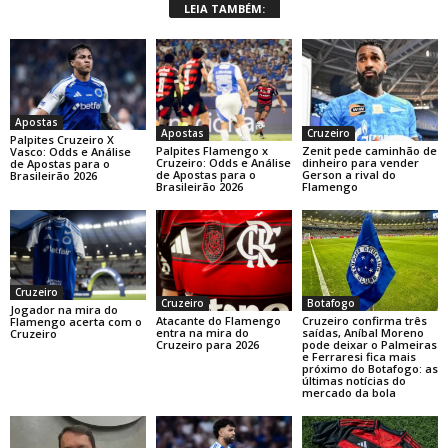
LEIA TAMBÉM:
Apostas
Apostas
Cruzeiro
Palpites Cruzeiro X
Palpites Flamengo x
Zenit pede caminhão de
Vasco: Odds e Análise
Cruzeiro: Odds e Análise
dinheiro para vender
de Apostas para o
de Apostas para o
Gerson a rival do
Brasileirão 2026
Brasileirão 2026
Flamengo
Cruzeiro
Cruzeiro
Botafogo
Jogador na mira do
Atacante do Flamengo
Cruzeiro confirma três
Flamengo acerta com o
entra na mira do
saídas, Aníbal Moreno
Cruzeiro
Cruzeiro para 2026
pode deixar o Palmeiras
e Ferraresi fica mais
próximo do Botafogo: as
últimas notícias do
mercado da bola